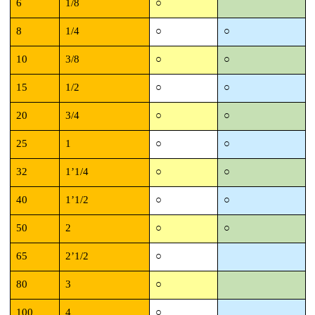
6
1/8
○
8
1/4
○
○
10
3/8
○
○
15
1/2
○
○
20
3/4
○
○
25
1
○
○
32
1’1/4
○
○
40
1’1/2
○
○
50
2
○
○
65
2’1/2
○
80
3
○
100
4
○