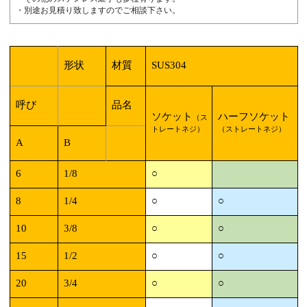
・別途お見積り致しますのでご相談下さい。
形状
材質
SUS304
呼び
品名
ソケット
ハーフソケット
（ス
トレートネジ）
（ストレートネジ）
A
B
6
1/8
○
8
1/4
○
○
10
3/8
○
○
15
1/2
○
○
20
3/4
○
○