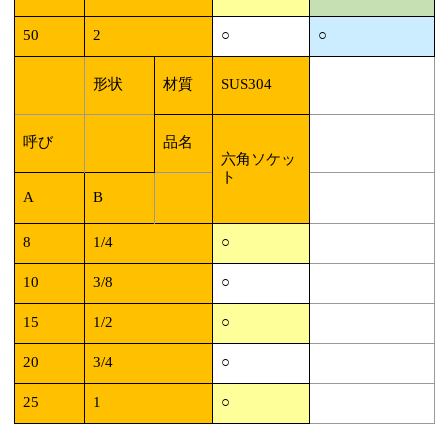
50
2
○
○
形状
材質
SUS304
呼び
品名
六角ソケッ
ト
A
B
8
1/4
○
10
3/8
○
15
1/2
○
20
3/4
○
25
1
○