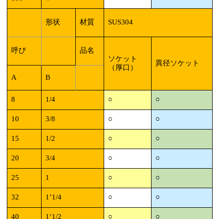
形状
材質
SUS304
呼び
品名
ソケット
異径ソケット
（厚口）
A
B
8
1/4
○
○
10
3/8
○
○
15
1/2
○
○
20
3/4
○
○
25
1
○
○
32
1’1/4
○
○
40
1’1/2
○
○