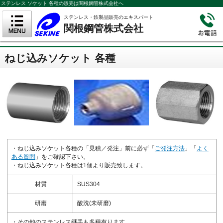
ステンレス ソケット 各種の販売は関根鋼管株式会社へ
ステンレス・鉄製品販売のエキスパート
関根鋼管株式会社
ねじ込みソケット 各種
・ねじ込みソケット各種の「見積／発注」前に必ず「
ご発注方法
」「
よく
ある質問
」をご確認下さい。
・ねじ込みソケット各種は1個より販売致します。
材質
SUS304
研磨
酸洗(未研磨)
・その他のステンレス継手も多種有ります。