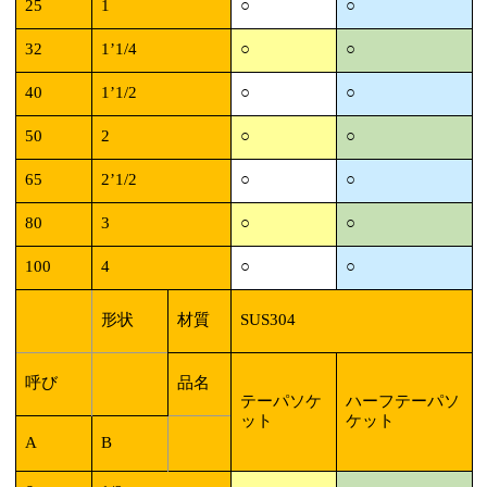
25
1
○
○
32
1’1/4
○
○
40
1’1/2
○
○
50
2
○
○
65
2’1/2
○
○
80
3
○
○
100
4
○
○
形状
材質
SUS304
呼び
品名
テーパソケ
ハーフテーパソ
ット
ケット
A
B