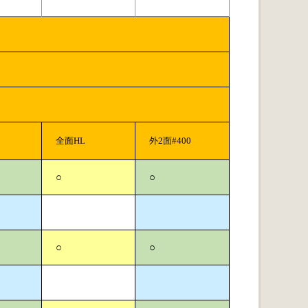
全面HL
外2面#400
○
○
○
○