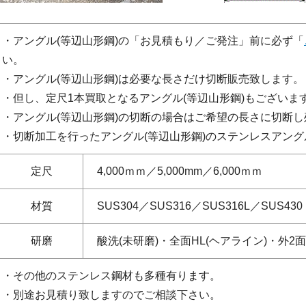
・アングル(等辺山形鋼)の「お見積もり／ご発注」前に必ず「
い。
・アングル(等辺山形鋼)は必要な長さだけ切断販売致します。
・但し、定尺1本買取となるアングル(等辺山形鋼)もございま
・アングル(等辺山形鋼)の切断の場合はご希望の長さに切断
・切断加工を行ったアングル(等辺山形鋼)のステンレスアン
定尺
4,000ｍｍ／5,000mm／6,000ｍｍ
材質
SUS304／SUS316／SUS316L／SUS430
研磨
酸洗(未研磨)・全面HL(ヘアライン)・外2面#
・その他のステンレス鋼材も多種有ります。
・別途お見積り致しますのでご相談下さい。