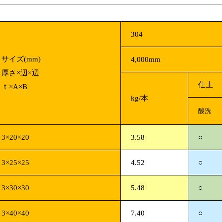
304
サイズ(mm)
4,000mm
厚さ×辺×辺
仕上
ｔ×A×B
kg/本
酸洗
3×20×20
3.58
○
3×25×25
4.52
○
3×30×30
5.48
○
3×40×40
7.40
○