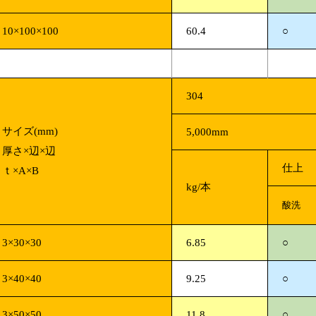
10×100×100
60.4
○
304
サイズ(mm)
5,000mm
厚さ×辺×辺
仕上
ｔ×A×B
kg/本
酸洗
3×30×30
6.85
○
3×40×40
9.25
○
3×50×50
11.8
○