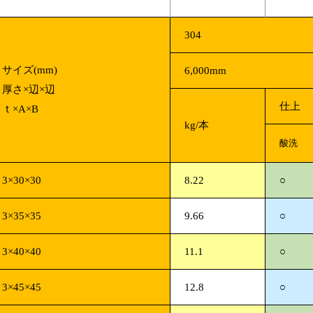
304
サイズ(mm)
6,000mm
厚さ×辺×辺
仕上
ｔ×A×B
kg/本
酸洗
3×30×30
8.22
○
3×35×35
9.66
○
3×40×40
11.1
○
3×45×45
12.8
○