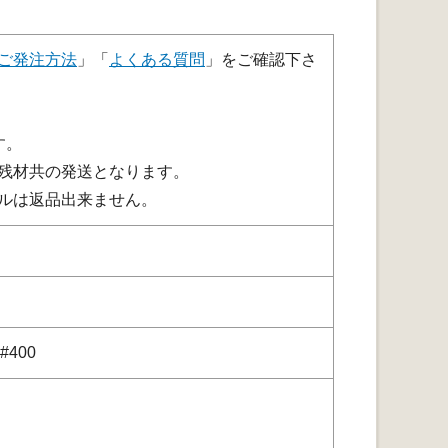
ご発注方法
」「
よくある質問
」をご確認下さ
す。
し残材共の発送となります。
グルは返品出来ません。
400