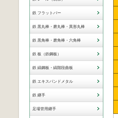
鉄 フラットバー
鉄 黒丸棒・磨丸棒・異形丸棒
鉄 黒角棒・磨角棒・六角棒
鉄 板（鉄鋼板）
鉄 縞鋼板・縞階段曲板
鉄 エキスパンドメタル
鉄 継手
足場管用継手