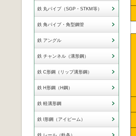
鉄 丸パイプ（SGP・STKM等）
鉄 角パイプ・角型鋼管
鉄 アングル
鉄 チャンネル（溝形鋼）
鉄 C形鋼（リップ溝形鋼）
鉄 H形鋼（H鋼）
鉄 軽溝形鋼
鉄 I形鋼（アイビーム）
鉄 レール（軌条）