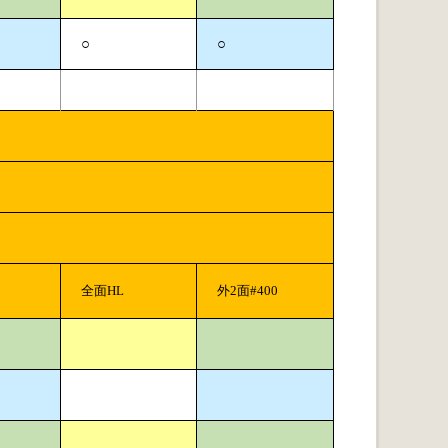
○
○
全面HL
外2面#400