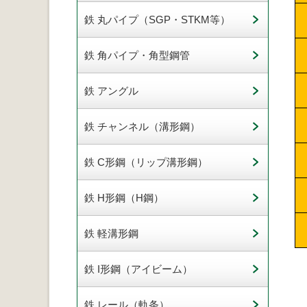
鉄 丸パイプ（SGP・STKM等）
鉄 角パイプ・角型鋼管
鉄 アングル
鉄 チャンネル（溝形鋼）
鉄 C形鋼（リップ溝形鋼）
鉄 H形鋼（H鋼）
鉄 軽溝形鋼
鉄 I形鋼（アイビーム）
鉄 レール（軌条）