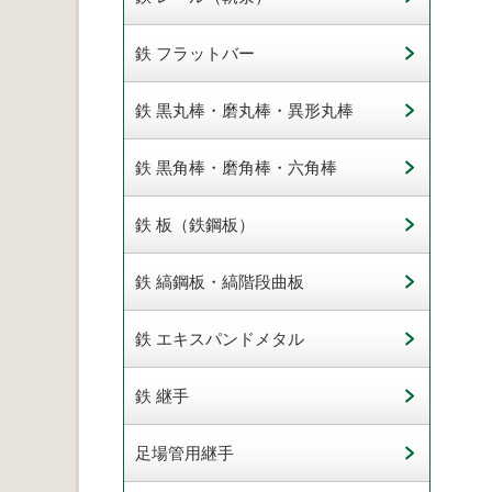
鉄 フラットバー
鉄 黒丸棒・磨丸棒・異形丸棒
鉄 黒角棒・磨角棒・六角棒
鉄 板（鉄鋼板）
鉄 縞鋼板・縞階段曲板
鉄 エキスパンドメタル
鉄 継手
足場管用継手