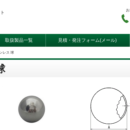
お
ート
取扱製品一覧
見積・発注フォーム(メール)
ンレス 球
球