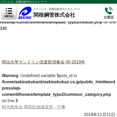
ステンレス・鉄製品販売のエキスパート
Warning
: Undefined variable $cf_description in
ステンレス・鉄製品販売のエキスパート
関根鋼管株式会社
/home/sekinekokank/sekinekokan.co.jp/public_html/wordp
ress/wp-content/themes/template_type2/header.php
on line
141
明治大学マンドリン倶楽部演奏会 (9) 2019年
Warning
: Undefined variable $post_id in
/home/sekinekokank/sekinekokan.co.jp/public_html/word
press/wp-
content/themes/template_type2/common_category.php
on line
3
明大校友会 墨田区地域支部・行事
2019年11月21日