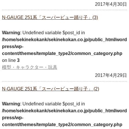
2017年4月30日
N-GAUGE 251系「スーパービュー踊り子」(3)
Warning
: Undefined variable $post_id in
/home/sekinekokank/sekinekokan.co.jp/public_html/word
press/wp-
content/themes/template_type2/common_category.php
on line
3
模型・キャラクター・玩具
2017年4月29日
N-GAUGE 251系「スーパービュー踊り子」 (2)
Warning
: Undefined variable $post_id in
/home/sekinekokank/sekinekokan.co.jp/public_html/word
press/wp-
content/themes/template_type2/common_category.php