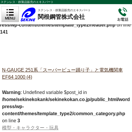
ステンレス・鉄製品販売のエキスパート
Warning
: Undefined variable $cf_description in
ステンレス・鉄製品販売のエキスパート
関根鋼管株式会社
/home/sekinekokank/sekinekokan.co.jp/public_html/wordp
ress/wp-content/themes/template_type2/header.php
on line
141
N-GAUGE 251系「スーパービュー踊り子」と電気機関車
EF64 1000 (4)
Warning
: Undefined variable $post_id in
/home/sekinekokank/sekinekokan.co.jp/public_html/word
press/wp-
content/themes/template_type2/common_category.php
on line
3
模型・キャラクター・玩具