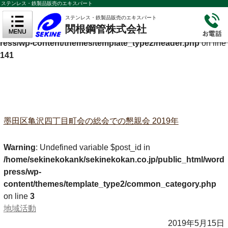
ステンレス・鉄製品販売のエキスパート
Warning
: Undefined variable $cf_description in
ステンレス・鉄製品販売のエキスパート
関根鋼管株式会社
/home/sekinekokank/sekinekokan.co.jp/public_html/wordp
ress/wp-content/themes/template_type2/header.php
on line
141
墨田区亀沢四丁目町会の総会での懇親会 2019年
Warning
: Undefined variable $post_id in
/home/sekinekokank/sekinekokan.co.jp/public_html/word
press/wp-
content/themes/template_type2/common_category.php
on line
3
地域活動
2019年5月15日