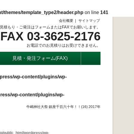
nt/themes/template_type2/header.php
on line
141
会社概要
サイトマップ
見積もり・ご発注はフォームまたはFAXでお願いします。
FAX 03-3625-2176
お電話でのお見積りはお受けできません。
見積・発注フォーム(FAX)
press/wp-content/plugins/wp-
ress/wp-content/plugins/wp-
牛嶋神社大祭 鎮座千百六十年！！(16) 2017年
p/public_html/wordpress/wp-