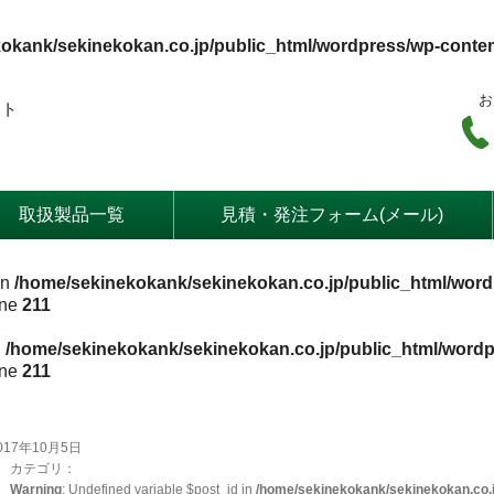
okank/sekinekokan.co.jp/public_html/wordpress/wp-conte
お
ート
取扱製品一覧
見積・発注フォーム(メール)
in
/home/sekinekokank/sekinekokan.co.jp/public_html/word
ine
211
n
/home/sekinekokank/sekinekokan.co.jp/public_html/wordp
ine
211
017年10月5日
カテゴリ：
Warning
: Undefined variable $post_id in
/home/sekinekokank/sekinekokan.co.j