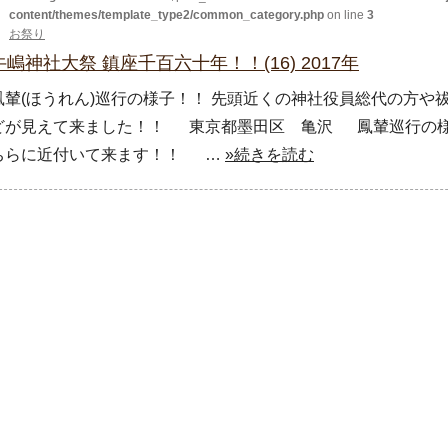
content/themes/template_type2/common_category.php
on line
3
お祭り
牛嶋神社大祭 鎮座千百六十年！！(16) 2017年
鳳輦(ほうれん)巡行の様子！！ 先頭近くの神社役員総代の方や
どが見えて来ました！！ 東京都墨田区 亀沢 鳳輦巡行の様子
ちらに近付いて来ます！！ …
»続きを読む