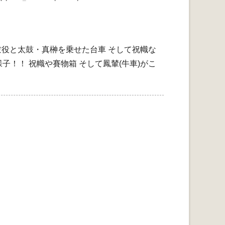
祓役と太鼓・真榊を乗せた台車 そして祝幟な
！！ 祝幟や賽物箱 そして鳳輦(牛車)がこ