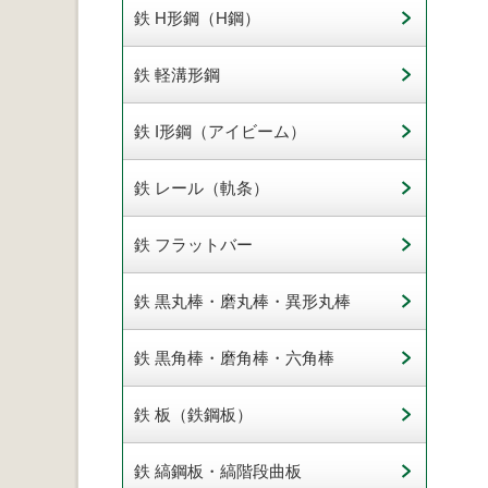
鉄 H形鋼（H鋼）
鉄 軽溝形鋼
鉄 I形鋼（アイビーム）
鉄 レール（軌条）
鉄 フラットバー
鉄 黒丸棒・磨丸棒・異形丸棒
鉄 黒角棒・磨角棒・六角棒
鉄 板（鉄鋼板）
鉄 縞鋼板・縞階段曲板