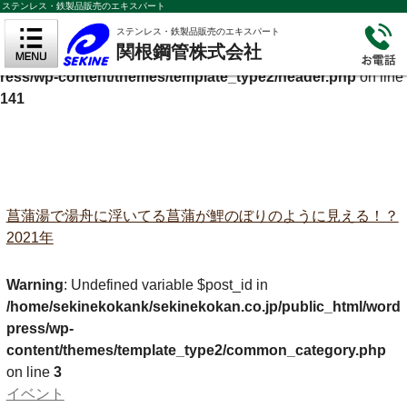
ステンレス・鉄製品販売のエキスパート
Warning
: Undefined variable $cf_description in
ステンレス・鉄製品販売のエキスパート
関根鋼管株式会社
/home/sekinekokank/sekinekokan.co.jp/public_html/wordp
ress/wp-content/themes/template_type2/header.php
on line
141
菖蒲湯で湯舟に浮いてる菖蒲が鯉のぼりのように見える！？
2021年
Warning
: Undefined variable $post_id in
/home/sekinekokank/sekinekokan.co.jp/public_html/word
press/wp-
content/themes/template_type2/common_category.php
on line
3
イベント