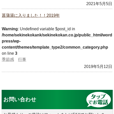
2021年5月5日
菖蒲湯に入りました！！2019年
Warning
: Undefined variable $post_id in
/home/sekinekokank/sekinekokan.co.jp/public_html/word
press/wp-
content/themes/template_type2/common_category.php
on line
3
季節感
行事
2019年5月12日
お問い合わせ