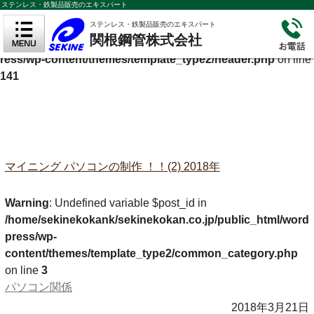
ステンレス・鉄製品販売のエキスパート
Warning
: Undefined variable $cf_description in
ステンレス・鉄製品販売のエキスパート
関根鋼管株式会社
/home/sekinekokank/sekinekokan.co.jp/public_html/wordp
ress/wp-content/themes/template_type2/header.php
on line
141
マイニング パソコンの制作 ！！(2) 2018年
Warning
: Undefined variable $post_id in
/home/sekinekokank/sekinekokan.co.jp/public_html/word
press/wp-
content/themes/template_type2/common_category.php
on line
3
パソコン関係
2018年3月21日