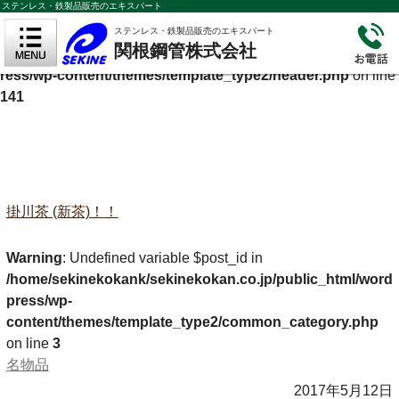
ステンレス・鉄製品販売のエキスパート
Warning
: Undefined variable $cf_description in
ステンレス・鉄製品販売のエキスパート
関根鋼管株式会社
/home/sekinekokank/sekinekokan.co.jp/public_html/wordp
ress/wp-content/themes/template_type2/header.php
on line
141
掛川茶 (新茶)！！
Warning
: Undefined variable $post_id in
/home/sekinekokank/sekinekokan.co.jp/public_html/word
press/wp-
content/themes/template_type2/common_category.php
on line
3
名物品
2017年5月12日