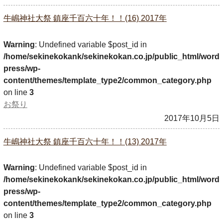
牛嶋神社大祭 鎮座千百六十年！！(16) 2017年
Warning
: Undefined variable $post_id in
/home/sekinekokank/sekinekokan.co.jp/public_html/word
press/wp-
content/themes/template_type2/common_category.php
on line
3
お祭り
2017年10月5日
牛嶋神社大祭 鎮座千百六十年！！(13) 2017年
Warning
: Undefined variable $post_id in
/home/sekinekokank/sekinekokan.co.jp/public_html/word
press/wp-
content/themes/template_type2/common_category.php
on line
3