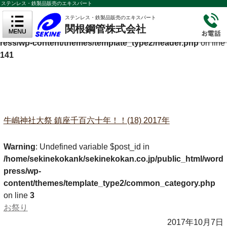
ステンレス・鉄製品販売のエキスパート
Warning
: Undefined variable $cf_description in
ステンレス・鉄製品販売のエキスパート
関根鋼管株式会社
/home/sekinekokank/sekinekokan.co.jp/public_html/wordp
ress/wp-content/themes/template_type2/header.php
on line
141
牛嶋神社大祭 鎮座千百六十年！！(18) 2017年
Warning
: Undefined variable $post_id in
/home/sekinekokank/sekinekokan.co.jp/public_html/word
press/wp-
content/themes/template_type2/common_category.php
on line
3
お祭り
2017年10月7日