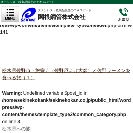
ステンレス・鉄製品販売のエキスパート
Warning
: Undefined variable $cf_description in
ステンレス・鉄製品販売のエキスパート
関根鋼管株式会社
/home/sekinekokank/sekinekokan.co.jp/public_html/wordp
ress/wp-content/themes/template_type2/header.php
on line
141
栃木県佐野市・惣宗寺（佐野厄よけ大師）と佐野ラーメンを
食べる旅（１）
Warning
: Undefined variable $post_id in
/home/sekinekokank/sekinekokan.co.jp/public_html/word
press/wp-
content/themes/template_type2/common_category.php
on line
3
栃木県への旅