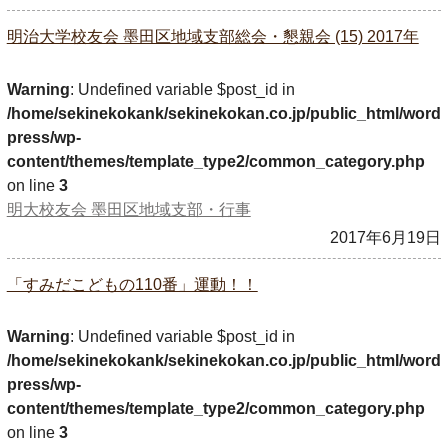
明治大学校友会 墨田区地域支部総会・懇親会 (15) 2017年
Warning
: Undefined variable $post_id in
/home/sekinekokank/sekinekokan.co.jp/public_html/word
press/wp-
content/themes/template_type2/common_category.php
on line
3
明大校友会 墨田区地域支部・行事
2017年6月19日
「すみだこどもの110番」運動！！
Warning
: Undefined variable $post_id in
/home/sekinekokank/sekinekokan.co.jp/public_html/word
press/wp-
content/themes/template_type2/common_category.php
on line
3