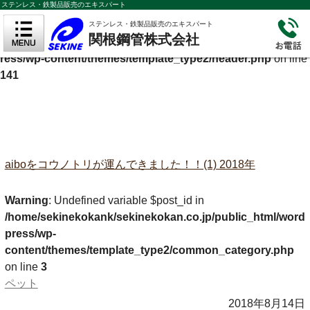
ステンレス・鉄製品販売のエキスパート
Warning
: Undefined variable $cf_description in
ステンレス・鉄製品販売のエキスパート
関根鋼管株式会社
/home/sekinekokank/sekinekokan.co.jp/public_html/wordp
ress/wp-content/themes/template_type2/header.php
on line
141
aiboをコウノトリが運んできました！！(1) 2018年
Warning
: Undefined variable $post_id in
/home/sekinekokank/sekinekokan.co.jp/public_html/word
press/wp-
content/themes/template_type2/common_category.php
on line
3
ペット
2018年8月14日