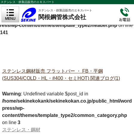
ステンレス・鉄製品販売のエキスパート
Warning
: Undefined variable $cf_description in
ステンレス・鉄製品販売のエキスパート
関根鋼管株式会社
/home/sekinekokank/sekinekokan.co.jp/public_html/wordp
ress/wp-content/themes/template_type2/header.php
on line
141
ステンレス鋼材販売 フラットバー ・ FB・平鋼
(SUS304/COLD・HL・#400・セミHOT) 関連ブログ(1)
Warning
: Undefined variable $post_id in
/home/sekinekokank/sekinekokan.co.jp/public_html/word
press/wp-
content/themes/template_type2/common_category.php
on line
3
ステンレス・鋼材