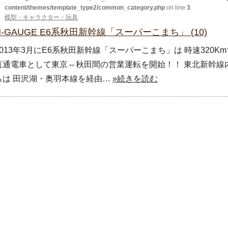
content/themes/template_type2/common_category.php
on line
3
模型・キャラクター・玩具
N-GAUGE E6系秋田新幹線「スーパーこまち」 (10)
2013年3月にE6系秋田新幹線「スーパーこまち」は 時速320
直通電車として東京⇔秋田間の営業運転を開始！！ 東北新幹線内
らは 田沢湖・奥羽本線を経由…
»続きを読む