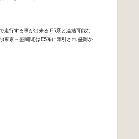
Kmで走行する事が出来る E5系と連結可能な
(東京⇔盛岡間)はE5系に牽引され 盛岡か