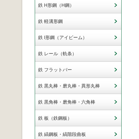
鉄 H形鋼（H鋼）
鉄 軽溝形鋼
鉄 I形鋼（アイビーム）
鉄 レール（軌条）
鉄 フラットバー
鉄 黒丸棒・磨丸棒・異形丸棒
鉄 黒角棒・磨角棒・六角棒
鉄 板（鉄鋼板）
鉄 縞鋼板・縞階段曲板