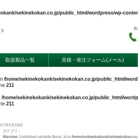
okank/sekinekokan.co.jp/public_html/wordpress/wp-conte
お
ート
取扱製品一覧
見積・発注フォーム(メール)
in
/home/sekinekokank/sekinekokan.co.jp/public_html/word
ine
211
n
/home/sekinekokank/sekinekokan.co.jp/public_html/wordp
ine
211
017年5月19日
カテゴリ：
Warning
: Undefined variable $post_id in
/home/sekinekokank/sekinekokan.co.j