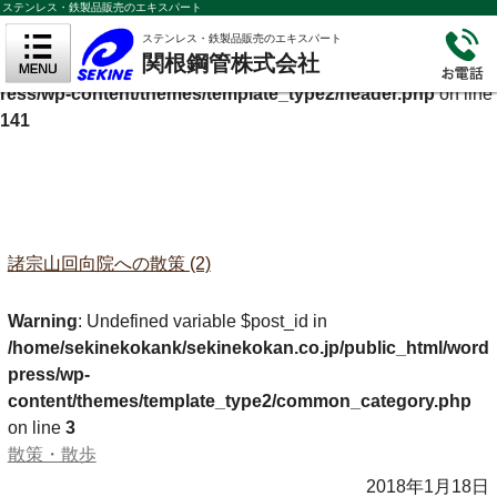
ステンレス・鉄製品販売のエキスパート
Warning
: Undefined variable $cf_description in
ステンレス・鉄製品販売のエキスパート
関根鋼管株式会社
/home/sekinekokank/sekinekokan.co.jp/public_html/wordp
ress/wp-content/themes/template_type2/header.php
on line
141
諸宗山回向院への散策 (2)
Warning
: Undefined variable $post_id in
/home/sekinekokank/sekinekokan.co.jp/public_html/word
press/wp-
content/themes/template_type2/common_category.php
on line
3
散策・散歩
2018年1月18日