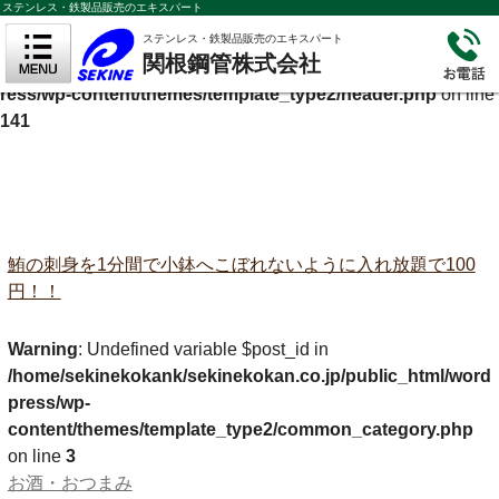
ステンレス・鉄製品販売のエキスパート
Warning
: Undefined variable $cf_description in
ステンレス・鉄製品販売のエキスパート
関根鋼管株式会社
/home/sekinekokank/sekinekokan.co.jp/public_html/wordp
ress/wp-content/themes/template_type2/header.php
on line
141
鮪の刺身を1分間で小鉢へこぼれないように入れ放題で100
円！！
Warning
: Undefined variable $post_id in
/home/sekinekokank/sekinekokan.co.jp/public_html/word
press/wp-
content/themes/template_type2/common_category.php
on line
3
お酒・おつまみ