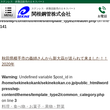
ステンレス・鉄製品販売のエキスパート
Warning
: Undefined variable $cf_description in
ステンレス・鉄製品販売のエキスパート
関根鋼管株式会社
/home/sekinekokank/sekinekokan.co.jp/public_html/wordp
ress/wp-content/themes/template_type2/header.php
on line
141
秋田県横手市の義姉さんから新大蒜が送られて来ました！！
2020年
Warning
: Undefined variable $post_id in
/home/sekinekokank/sekinekokan.co.jp/public_html/word
press/wp-
content/themes/template_type2/common_category.php
on line
3
料理・食べ物・お菓子・果物・野菜