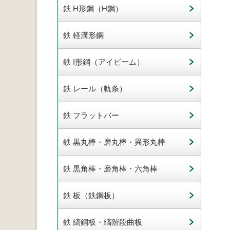
鉄 H形鋼（H鋼）
鉄 軽溝形鋼
鉄 I形鋼（アイビーム）
鉄 レール（軌条）
鉄 フラットバー
鉄 黒丸棒・磨丸棒・異形丸棒
鉄 黒角棒・磨角棒・六角棒
鉄 板（鉄鋼板）
鉄 縞鋼板・縞階段曲板