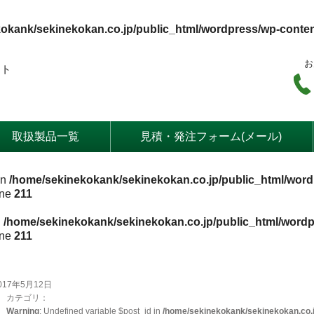
okank/sekinekokan.co.jp/public_html/wordpress/wp-conte
お
ート
取扱製品一覧
見積・発注フォーム(メール)
in
/home/sekinekokank/sekinekokan.co.jp/public_html/word
ine
211
n
/home/sekinekokank/sekinekokan.co.jp/public_html/wordp
ine
211
017年5月12日
カテゴリ：
Warning
: Undefined variable $post_id in
/home/sekinekokank/sekinekokan.co.j