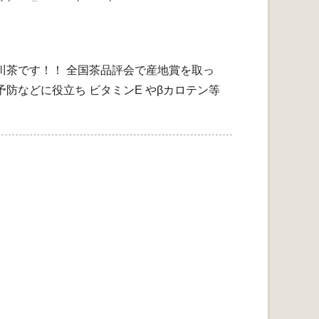
川茶です！！ 全国茶品評会で産地賞を取っ
予防などに役立ち ビタミンE やβカロテン等