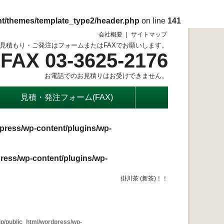
nt/themes/template_type2/header.php
on line
141
会社概要
サイトマップ
見積もり・ご発注はフォームまたはFAXでお願いします。
FAX 03-3625-2176
お電話でのお見積りはお受けできません。
見積・発注フォーム(FAX)
press/wp-content/plugins/wp-
ress/wp-content/plugins/wp-
掛川茶 (新茶)！！
p/public_html/wordpress/wp-