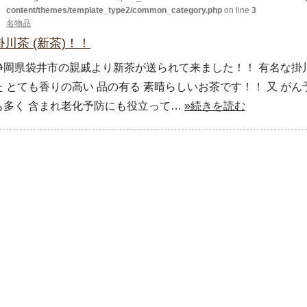
content/themes/template_type2/common_category.php
on line
3
名物品
掛川茶 (新茶)！！
静岡県袋井市の親戚より新茶が送られて来ました！！ 有名な掛
た とても香りの高い 品の有る 素晴らしいお茶です！！ 又 がん
も多く 含まれ老化予防にも役立って…
»続きを読む