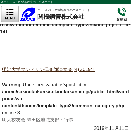
ステンレス・鉄製品販売のエキスパート
Warning
: Undefined variable $cf_description in
ステンレス・鉄製品販売のエキスパート
関根鋼管株式会社
/home/sekinekokank/sekinekokan.co.jp/public_html/wordp
ress/wp-content/themes/template_type2/header.php
on line
141
明治大学マンドリン倶楽部演奏会 (4) 2019年
Warning
: Undefined variable $post_id in
/home/sekinekokank/sekinekokan.co.jp/public_html/word
press/wp-
content/themes/template_type2/common_category.php
on line
3
明大校友会 墨田区地域支部・行事
2019年11月11日