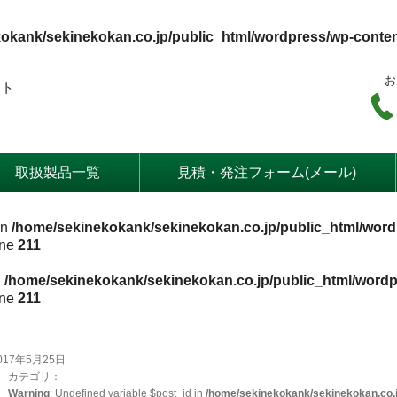
okank/sekinekokan.co.jp/public_html/wordpress/wp-conte
お
ート
取扱製品一覧
見積・発注フォーム(メール)
in
/home/sekinekokank/sekinekokan.co.jp/public_html/word
ine
211
n
/home/sekinekokank/sekinekokan.co.jp/public_html/wordp
ine
211
017年5月25日
カテゴリ：
Warning
: Undefined variable $post_id in
/home/sekinekokank/sekinekokan.co.j