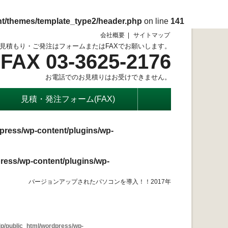
nt/themes/template_type2/header.php
on line
141
会社概要
サイトマップ
見積もり・ご発注はフォームまたはFAXでお願いします。
FAX 03-3625-2176
お電話でのお見積りはお受けできません。
見積・発注フォーム(FAX)
press/wp-content/plugins/wp-
ress/wp-content/plugins/wp-
バージョンアップされたパソコンを導入！！2017年
p/public_html/wordpress/wp-