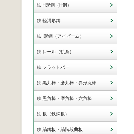
鉄 H形鋼（H鋼）
鉄 軽溝形鋼
鉄 I形鋼（アイビーム）
鉄 レール（軌条）
鉄 フラットバー
鉄 黒丸棒・磨丸棒・異形丸棒
鉄 黒角棒・磨角棒・六角棒
鉄 板（鉄鋼板）
鉄 縞鋼板・縞階段曲板