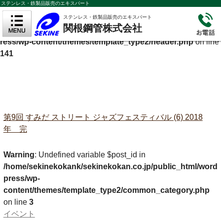
ステンレス・鉄製品販売のエキスパート
Warning
: Undefined variable $cf_description in
ステンレス・鉄製品販売のエキスパート
関根鋼管株式会社
/home/sekinekokank/sekinekokan.co.jp/public_html/wordp
ress/wp-content/themes/template_type2/header.php
on line
141
第9回 すみだ ストリート ジャズフェスティバル (6) 2018
年 完
Warning
: Undefined variable $post_id in
/home/sekinekokank/sekinekokan.co.jp/public_html/word
press/wp-
content/themes/template_type2/common_category.php
on line
3
イベント