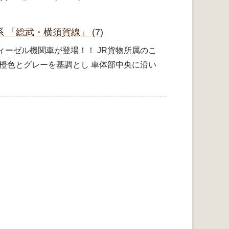
7系 「総武・横須賀線」 (7)
ディーゼル機関車が登場！！ JR貨物所属のこ
色は橙色とグレーを基調とし 車体部中央に沿い