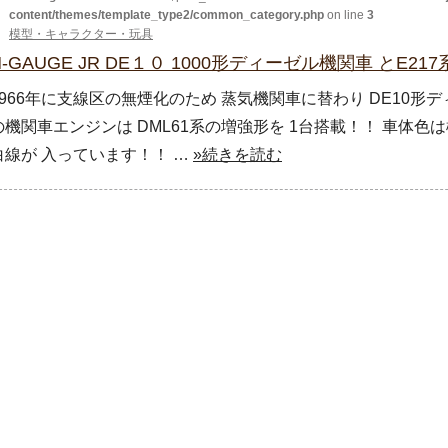
content/themes/template_type2/common_category.php
on line
3
模型・キャラクター・玩具
N-GAUGE JR DE１０ 1000形ディーゼル機関車 とE21
1966年に支線区の無煙化のため 蒸気機関車に替わり DE10形
の機関車エンジンは DML61系の増強形を 1台搭載！！ 車体
白線が 入っています！！ …
»続きを読む