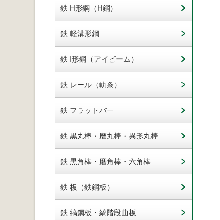
鉄 H形鋼（H鋼）
鉄 軽溝形鋼
鉄 I形鋼（アイビーム）
鉄 レール（軌条）
鉄 フラットバー
鉄 黒丸棒・磨丸棒・異形丸棒
鉄 黒角棒・磨角棒・六角棒
鉄 板（鉄鋼板）
鉄 縞鋼板・縞階段曲板