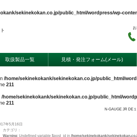
okank/sekinekokan.co.jp/public_html/wordpress/wp-conte
お
ート
取扱製品一覧
見積・発注フォーム(メール)
in
/home/sekinekokank/sekinekokan.co.jp/public_html/word
ine
211
n
/home/sekinekokank/sekinekokan.co.jp/public_html/wordp
ine
211
N-GAUGE JR 
017年5月16日
カテゴリ：
Warning
: Undefined variable $post_id in
/home/sekinekokank/sekinekokan.co.j