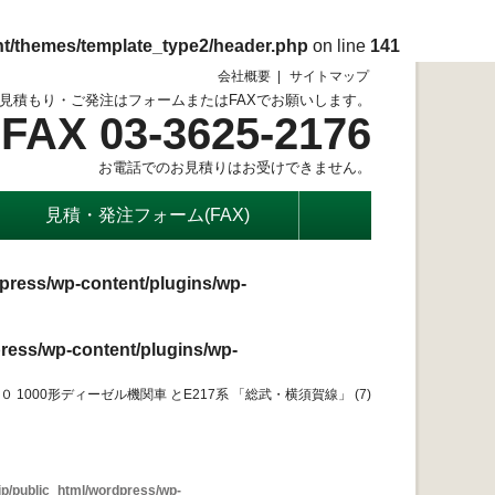
nt/themes/template_type2/header.php
on line
141
会社概要
サイトマップ
見積もり・ご発注はフォームまたはFAXでお願いします。
FAX 03-3625-2176
お電話でのお見積りはお受けできません。
見積・発注フォーム(FAX)
press/wp-content/plugins/wp-
ress/wp-content/plugins/wp-
DE１０ 1000形ディーゼル機関車 とE217系 「総武・横須賀線」 (7)
p/public_html/wordpress/wp-