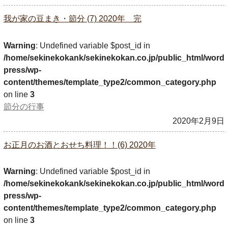
我が家の豆まき・節分 (7) 2020年 完
Warning
: Undefined variable $post_id in
/home/sekinekokank/sekinekokan.co.jp/public_html/word
press/wp-
content/themes/template_type2/common_category.php
on line
3
節分の行事
2020年2月9日
お正月のお酒とおせち料理！！(6) 2020年
Warning
: Undefined variable $post_id in
/home/sekinekokank/sekinekokan.co.jp/public_html/word
press/wp-
content/themes/template_type2/common_category.php
on line
3