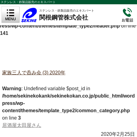
ステンレス・鉄製品販売のエキスパート
Warning
: Undefined variable $cf_description in
ステンレス・鉄製品販売のエキスパート
関根鋼管株式会社
/home/sekinekokank/sekinekokan.co.jp/public_html/wordp
ress/wp-content/themes/template_type2/header.php
on line
141
家族三人で呑み会 (3) 2020年
Warning
: Undefined variable $post_id in
/home/sekinekokank/sekinekokan.co.jp/public_html/word
press/wp-
content/themes/template_type2/common_category.php
on line
3
居酒屋太田屋さん
2020年2月25日