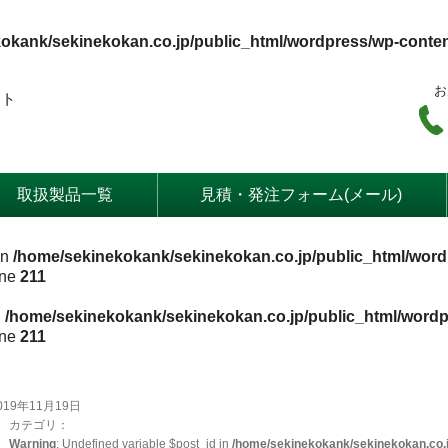
okank/sekinekokan.co.jp/public_html/wordpress/wp-conte
お
ート
取扱製品一覧
見積・発注フォーム(メール)
in
/home/sekinekokank/sekinekokan.co.jp/public_html/word
ine
211
n
/home/sekinekokank/sekinekokan.co.jp/public_html/wordp
ine
211
019年11月19日
カテゴリ：
Warning
: Undefined variable $post_id in
/home/sekinekokank/sekinekokan.co.j