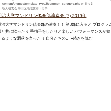
content/themes/template_type2/common_category.php
on line
3
明大校友会 墨田区地域支部・行事
明治大学マンドリン倶楽部演奏会 (7) 2019年
明治大学マンドリン倶楽部の演奏！！ 第3部に入ると プログラ
様と共に歌ったり 手拍子をしたりと楽しい パフォーマンスが始
せるような洒落を言ったり 自分たちの…
»続きを読む