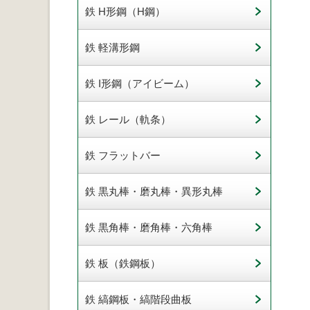
鉄 H形鋼（H鋼）
鉄 軽溝形鋼
鉄 I形鋼（アイビーム）
鉄 レール（軌条）
鉄 フラットバー
鉄 黒丸棒・磨丸棒・異形丸棒
鉄 黒角棒・磨角棒・六角棒
鉄 板（鉄鋼板）
鉄 縞鋼板・縞階段曲板