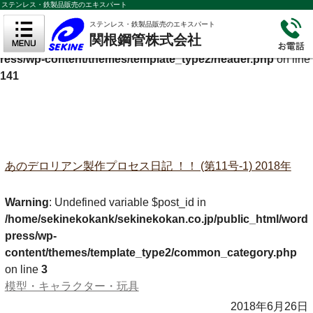
ステンレス・鉄製品販売のエキスパート
Warning
: Undefined variable $cf_description in
ステンレス・鉄製品販売のエキスパート
関根鋼管株式会社
/home/sekinekokank/sekinekokan.co.jp/public_html/wordp
ress/wp-content/themes/template_type2/header.php
on line
141
あのデロリアン製作プロセス日記 ！！ (第11号-1) 2018年
Warning
: Undefined variable $post_id in
/home/sekinekokank/sekinekokan.co.jp/public_html/word
press/wp-
content/themes/template_type2/common_category.php
on line
3
模型・キャラクター・玩具
2018年6月26日