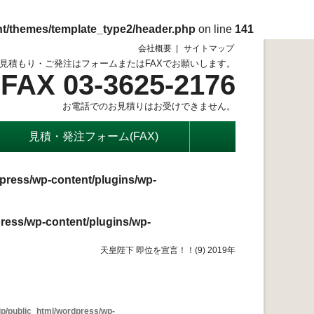
nt/themes/template_type2/header.php
on line
141
会社概要
サイトマップ
見積もり・ご発注はフォームまたはFAXでお願いします。
FAX 03-3625-2176
お電話でのお見積りはお受けできません。
見積・発注フォーム(FAX)
press/wp-content/plugins/wp-
ress/wp-content/plugins/wp-
天皇陛下 即位を宣言！！(9) 2019年
p/public_html/wordpress/wp-