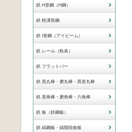
鉄 H形鋼（H鋼）
鉄 軽溝形鋼
鉄 I形鋼（アイビーム）
鉄 レール（軌条）
鉄 フラットバー
鉄 黒丸棒・磨丸棒・異形丸棒
鉄 黒角棒・磨角棒・六角棒
鉄 板（鉄鋼板）
鉄 縞鋼板・縞階段曲板