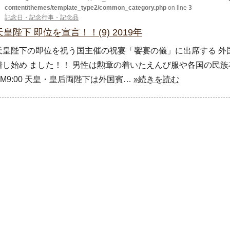
content/themes/template_type2/common_category.php
on line
3
記念日・記念行事・記念品
天皇陛下 即位を宣言！！(9) 2019年
天皇陛下の即位を祝う国主催の祝宴「饗宴の儀」に出席する 外国
着し始め ました！！ 男性は勲章の着いたえんび服や各国の民族
PM9:00 天皇・皇后両陛下は外国賓…
»続きを読む