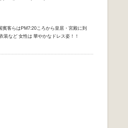
賓客らはPM7:20ころから皇居・宮殿に到
衣装など 女性は 華やかなドレス姿！！