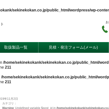
okank/sekinekokan.co.jp/public_html/wordpress/wp-conte
お
ート
取扱製品一覧
見積・発注フォーム(メール)
in
/home/sekinekokank/sekinekokan.co.jp/public_html/word
ine
211
n
/home/sekinekokank/sekinekokan.co.jp/public_html/wordp
ine
211
019年11月2日
カテゴリ：
Warning
: Undefined variable $post_id in
/home/sekinekokank/sekinekokan.co.j