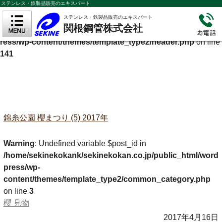
ステンレス・鉄製品販売のエキスパート
Warning
: Undefined variable $cf_description in
ステンレス・鉄製品販売のエキスパート
関根鋼管株式会社
/home/sekinekokank/sekinekokan.co.jp/public_html/wordp
ress/wp-content/themes/template_type2/header.php
on line
141
錦糸公園 櫻まつり (5) 2017年
Warning
: Undefined variable $post_id in
/home/sekinekokank/sekinekokan.co.jp/public_html/word
press/wp-
content/themes/template_type2/common_category.php
on line
3
櫻 見物
2017年4月16日