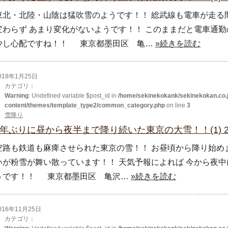
東北・北陸・山陰は猛吹雪のようです！！ 総武線も電車が走る
変わらず あまり変化がないようです！！ このままだと電車通勤
少し心配ですね！！ 東京都墨田区 亀…
»続きを読む
018年1月25日
カテゴリ：
Warning
: Undefined variable $post_id in
/home/sekinekokank/sekinekokan.co.j
content/themes/template_type2/common_category.php
on line
3
雪降り
4年ぶりに昼から夜半まで降り続いた東京の大雪！！(1) 2
空路も鉄道も麻痺させられた東京の雪！！ お昼頃から降り始めま
いが粉雪が舞い散っています！！ 天気予報によれば 今から夜中に
うです！！ 東京都墨田区 亀沢…
»続きを読む
016年11月25日
カテゴリ：