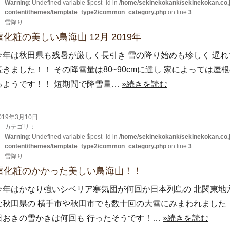
Warning
: Undefined variable $post_id in
/home/sekinekokank/sekinekokan.co.j
content/themes/template_type2/common_category.php
on line
3
雪降り
雪化粧の美しい鳥海山 12月 2019年
今年は秋田県も残暑が厳しく長引き 雪の降り始めも珍しく 遅れて
続きました！！ その降雪量は80~90cmに達し 家によっては
るようです！！ 短期間で降雪量…
»続きを読む
019年3月10日
カテゴリ：
Warning
: Undefined variable $post_id in
/home/sekinekokank/sekinekokan.co.j
content/themes/template_type2/common_category.php
on line
3
雪降り
雪化粧のかかった美しい鳥海山！！
今年はかなり強いシベリア寒気団が何回か日本列島の 北関東地
な秋田県の 横手市や秋田市でも数十回の大雪にみまわれました！
日おきの雪かきは何回も 行ったそうです！…
»続きを読む