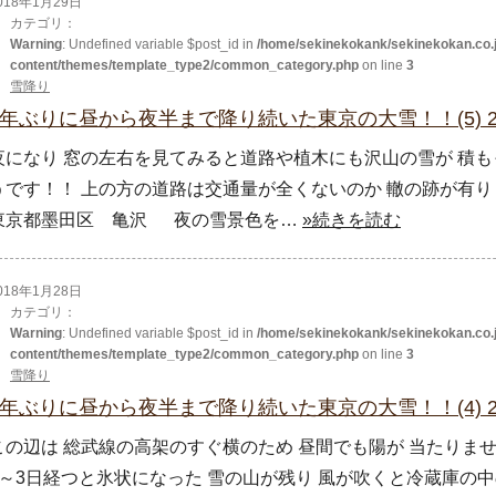
018年1月29日
カテゴリ：
Warning
: Undefined variable $post_id in
/home/sekinekokank/sekinekokan.co.j
content/themes/template_type2/common_category.php
on line
3
雪降り
4年ぶりに昼から夜半まで降り続いた東京の大雪！！(5) 2
夜になり 窓の左右を見てみると道路や植木にも沢山の雪が 積も
うです！！ 上の方の道路は交通量が全くないのか 轍の跡が有
東京都墨田区 亀沢 夜の雪景色を…
»続きを読む
018年1月28日
カテゴリ：
Warning
: Undefined variable $post_id in
/home/sekinekokank/sekinekokan.co.j
content/themes/template_type2/common_category.php
on line
3
雪降り
4年ぶりに昼から夜半まで降り続いた東京の大雪！！(4) 2
この辺は 総武線の高架のすぐ横のため 昼間でも陽が 当たりま
2～3日経つと氷状になった 雪の山が残り 風が吹くと冷蔵庫