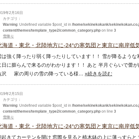
019年2月16日
カテゴリ：
Warning
: Undefined variable $post_id in
/home/sekinekokank/sekinekokan.co.j
content/themes/template_type2/common_category.php
on line
3
雪降り
北海道・東北・北陸地方に-24°の寒気団と東京に南岸低気圧
雪は強く降ったり弱く降ったりしています！！ 雪が降るような寒
に日に膨らんで来るのがわかります！！ あと 半月ぐらいで
亀沢 家の周りの雪の降っている様…
»続きを読む
019年2月15日
カテゴリ：
Warning
: Undefined variable $post_id in
/home/sekinekokank/sekinekokan.co.j
content/themes/template_type2/common_category.php
on line
3
雪降り
北海道・東北・北陸地方に-24°の寒気団と東京に南岸低気圧
朝起きてカーテンを開け 窓際を見ると植木鉢の上に薄っすらと 