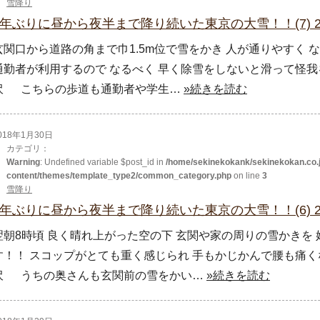
雪降り
4年ぶりに昼から夜半まで降り続いた東京の大雪！！(7) 2
玄関口から道路の角まで巾1.5m位で雪をかき 人が通りやすく 
通勤者が利用するので なるべく 早く除雪をしないと滑って怪
沢 こちらの歩道も通勤者や学生…
»続きを読む
018年1月30日
カテゴリ：
Warning
: Undefined variable $post_id in
/home/sekinekokank/sekinekokan.co.j
content/themes/template_type2/common_category.php
on line
3
雪降り
4年ぶりに昼から夜半まで降り続いた東京の大雪！！(6) 2
翌朝8時頃 良く晴れ上がった空の下 玄関や家の周りの雪かきを
す！！ スコップがとても重く感じられ 手もかじかんで腰も痛
沢 うちの奥さんも玄関前の雪をかい…
»続きを読む