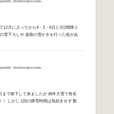
p/public_html/wordpress/wp-
12月に入ってから4・5・6日と3日間降り
屋根の雪下ろしや 道路の雪かきを行った処があ
p/public_html/wordpress/wp-
方まで南下して来ましたが 例年大雪で有名
！ しかし 1回の降雪時間は長続きせず 数