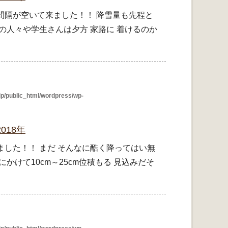
間隔が空いて来ました！！ 降雪量も先程と
の人々や学生さんは夕方 家路に 着けるのか
p/public_html/wordpress/wp-
018年
した！！ まだ そんなに酷く降ってはい無
かけて10cm～25cm位積もる 見込みだそ