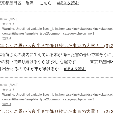
東京都墨田区 亀沢 こちら…
»続きを読む
018年1月27日
カテゴリ：
Warning
: Undefined variable $post_id in
/home/sekinekokank/sekinekokan.co.j
content/themes/template_type2/common_category.php
on line
3
雪降り
4年ぶりに昼から夜半まで降り続いた東京の大雪！！(3) 2
お稲荷さんの境内に生えている木が 降った雪のせいで重そうに 
今の勢いで降り続けるならば 少し 心配です！！ 東京都墨田
日 出かけるのですが車が動けるか…
»続きを読む
018年1月26日
カテゴリ：
Warning
: Undefined variable $post_id in
/home/sekinekokank/sekinekokan.co.j
content/themes/template_type2/common_category.php
on line
3
雪降り
4年ぶりに昼から夜半まで降り続いた東京の大雪！！(2) 2