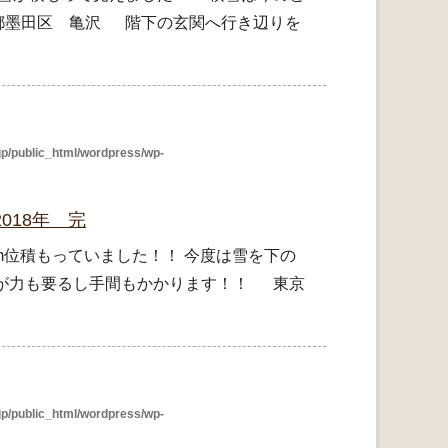
京都墨田区 亀沢 階下の玄関へ行き辺りを
p/public_html/wordpress/wp-
018年 完
m位積もっていました！！ 今度は雪を下の
方が力も要るし手間もかかります！！ 東京
p/public_html/wordpress/wp-