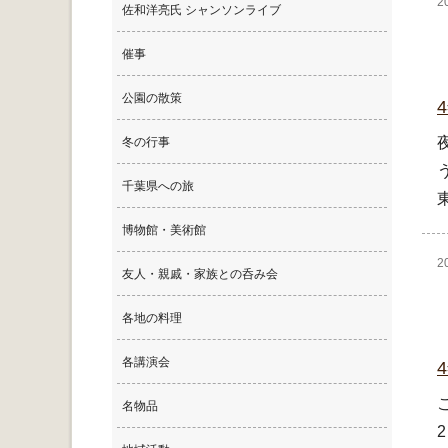
2
佐和洋亮氏 シャンソンライブ
催事
公園の散策
冬の行事
千葉県への旅
博物館・美術館
2
友人・親戚・家族との呑み会
各地の料理
各講演会
名物品