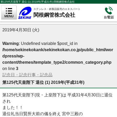
第125代天皇陛下 退位 (1) 2019年(平成31年)-関根鋼管株式会社
ステンレス・鉄製品販売のエキスパート
関根鋼管株式会社
2019年4月30日 (火)
Warning
: Undefined variable $post_id in
/home/sekinekokank/sekinekokan.co.jp/public_html/wor
dpress/wp-
content/themes/template_type2/common_category.php
on line
3
記念日・記念行事・記念品
第125代天皇陛下 退位 (1) 2019年(平成31年)
第125代天皇陛下(現・上皇陛下)は 平成31年4月30日に退位
され
ました！！
退位礼当日賢所大前の儀を終え 宮中三殿の