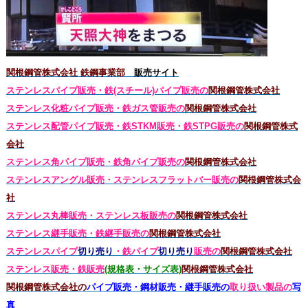
関根鋼管株式会社 鉄鋼事業部
販売サイト
ステンレスパイプ販売・鉄(スチール)パイプ販売の
関根鋼管株式会社
ステンレス化粧パイプ販売・鉄ガス管販売の
関根鋼管株式会社
ステンレス配管パイプ販売・鉄STKM販売・鉄STPG
販売の
関根鋼管株式
会社
ステンレス角パイプ販売・鉄角パイプ販売の
関根鋼管株式会社
ステンレスアングル販売・
ステンレス
フラットバー販売の
関根鋼管株式会
社
ステンレス丸棒販売・
ステンレス板販売の
関根鋼管株式会社
ステンレス継手販売・鉄継手販売の
関根鋼管株式会社
ステンレスパイプ
切り売り
・鉄パイプ
切り売り
販売の
関根鋼管株式会社
ステンレス販売・鉄
販売
(規格表・サイズ表)
関根鋼管株式会社
関根鋼管株式会社の
パイプ販売・鋼材販売・継手販売の
取り扱い製品の
写
真