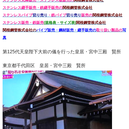
ステンレス丸棒販売・
ステンレス板販売の
関根鋼管株式会社
ステンレス継手販売・鉄継手販売の
関根鋼管株式会社
ステンレスパイプ
切り売り
・鉄パイプ
切り売り
販売の
関根鋼管株式会社
ステンレス販売・鉄
販売
(規格表・サイズ表)
関根鋼管株式会社
関根鋼管株式会社の
パイプ販売・鋼材販売・継手販売の
取り扱い製品の
写
真
第125代天皇陛下大前の儀を行った皇居・宮中三殿 賢所
東京都千代田区 皇居・宮中三殿 賢所