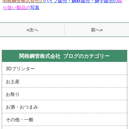
関根鋼管株式会社の
パイプ販売
・
鋼材販売
・
継手販売の
取
り扱い製品の
写真
前へ»
«次へ
関根鋼管株式会社 ブログの
カテゴリー
3Dプリンター
お土産
お祭り
お酒・おつまみ
その他・一般