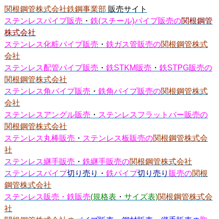
関根鋼管株式会社鉄鋼事業部
販売サイト
ステンレスパイプ販売
・
鉄(スチール)パイプ販売の
関根鋼管
株式会社
ステンレス化粧パイプ販売
・
鉄ガス管販売の
関根鋼管株式
会社
ステンレス配管パイプ販売
・
鉄STKM販売
・
鉄STPG販売の
関根鋼管株式会社
ステンレス角パイプ販売
・
鉄角パイプ販売の
関根鋼管株式
会社
ステンレスアングル販売
・
ステンレスフラットバー販売の
関根鋼管株式会社
ステンレス丸棒販売
・
ステンレス板販売の
関根鋼管株式会
社
ステンレス継手販売
・
鉄継手販売の
関根鋼管株式会社
ステンレスパイプ
切り売り
・
鉄パイプ
切り売り
販売の
関根
鋼管株式会社
ステンレス販売・鉄販売
(規格表
・
サイズ表)
関根鋼管株式会
社