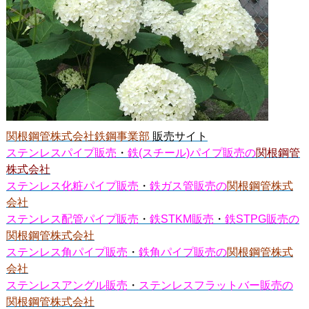
関根鋼管株式会社鉄鋼事業部
販売サイト
ステンレスパイプ販売
・
鉄(スチール)パイプ販売の
関根鋼管
株式会社
ステンレス化粧パイプ販売
・
鉄ガス管販売の
関根鋼管株式
会社
ステンレス配管パイプ販売
・
鉄STKM販売
・
鉄STPG販売の
関根鋼管株式会社
ステンレス角パイプ販売
・
鉄角パイプ販売の
関根鋼管株式
会社
ステンレスアングル販売
・
ステンレスフラットバー販売の
関根鋼管株式会社