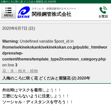
入梅のころに咲く花 どくだみと紫陽花 (2) 2020年
ステンレス・鉄製品販売のエキスパート
関根鋼管株式会社
2020年6月7日 (日)
Warning
: Undefined variable $post_id in
/home/sekinekokank/sekinekokan.co.jp/public_html/wor
dpress/wp-
content/themes/template_type2/common_category.php
on line
3
花・木・植木・植物
入梅のころに咲く花 どくだみと紫陽花 (2) 2020年
外出時
は
マスクを着用
しよう！！
三密にならないように注意
しよう！！
ソーシャル・ディスタンスを守ろう
！！