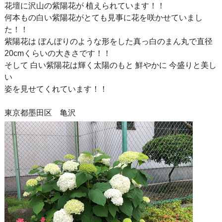
花壇に沢山の紫陽花が 植えられています！！
何本もの白い紫陽花がとても見事に花を咲かせていまし
た！！
紫陽花は ぼんぼりのような形をした真っ白のまん丸で直径
20cmくらいの大きさです！！
そして 白い紫陽花は輝く太陽のもと 鮮やかに 今盛りと美し
い
姿を見せてくれています！！
東京都墨田区 亀沢