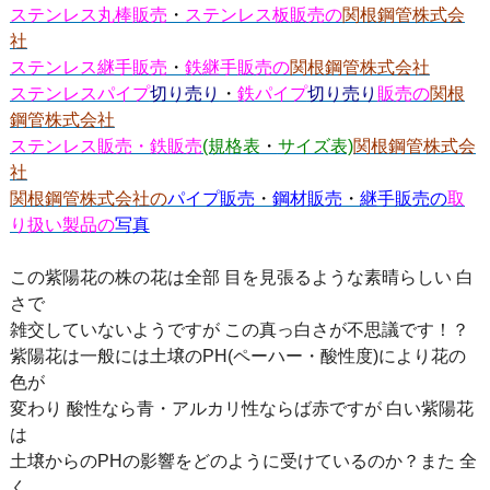
ステンレス丸棒販売
・
ステンレス板販売の
関根鋼管株式会
社
ステンレス継手販売
・
鉄継手販売の
関根鋼管株式会社
ステンレスパイプ
切り売り
・
鉄パイプ
切り売り
販売の
関根
鋼管株式会社
ステンレス販売・鉄販売
(規格表
・
サイズ表)
関根鋼管株式会
社
関根鋼管株式会社の
パイプ販売
・
鋼材販売
・
継手販売の
取
り扱い製品の
写真
この紫陽花の株の花は全部 目を見張るような素晴らしい 白
さで
雑交していないようですが この真っ白さが不思議です！？
紫陽花は一般には土壌のPH(ペーハー・酸性度)により花の
色が
変わり 酸性なら青・アルカリ性ならば赤ですが 白い紫陽花
は
土壌からのPHの影響をどのように受けているのか？また 全
く