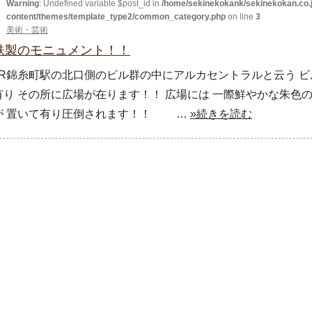
Warning
: Undefined variable $post_id in
/home/sekinekokank/sekinekokan.co.j
content/themes/template_type2/common_category.php
on line
3
美術・芸術
鉄製のモニュメント！！
JR錦糸町駅の北口側のビル群の中にアルカセントラルと云う ビ
有り その所に広場が在ります！！ 広場には 一際鮮やかな朱色
が 置いて有り圧倒されます！！ …
»続きを読む