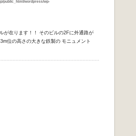
p/public_html/wordpress/wp-
ルが在ります！！ そのビルの2Fに外通路が
の3m位の高さの大きな鉄製の モニュメント