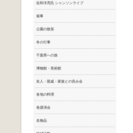
佐和洋亮氏 シャンソンライブ
催事
公園の散策
冬の行事
千葉県への旅
博物館・美術館
友人・親戚・家族との呑み会
各地の料理
各講演会
名物品