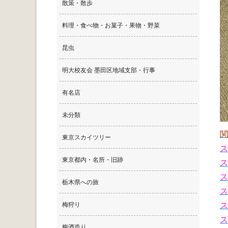
散策・散歩
料理・食べ物・お菓子・果物・野菜
昆虫
明大校友会 墨田区地域支部・行事
有名店
未分類
東京スカイツリー
ス
東京都内・名所・旧跡
ス
ス
栃木県への旅
ス
梅狩り
ス
ス
梅酒造り