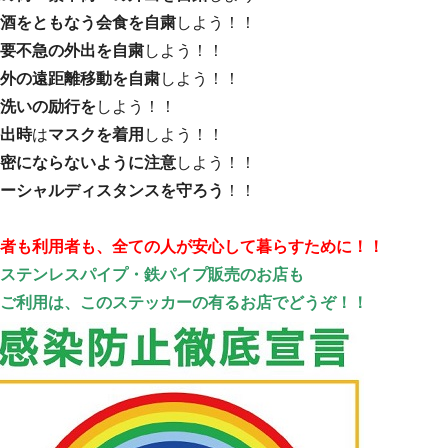
酒をともなう会食を自粛
しよう！！
要不急の外出を自粛
しよう！！
外の遠距離移動を自粛
しよう！！
洗いの励行を
しよう！！
出時
は
マスクを着用
しよう！！
密にならないように注意
しよう！！
ーシャルディスタンスを守ろう
！！
者も利用者も、全ての人が安心して暮らすために！！
ステンレスパイプ・鉄パイプ販売のお店も
ご利用は、このステッカーの有るお店でどうぞ！！