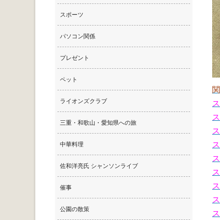
スポーツ
パソコン関係
プレゼント
ペット
ライオンズクラブ
ス
ス
三重・和歌山・愛知県への旅
ス
ス
中華料理
ス
佐和洋亮氏 シャンソンライブ
ス
ス
催事
ス
公園の散策
ス