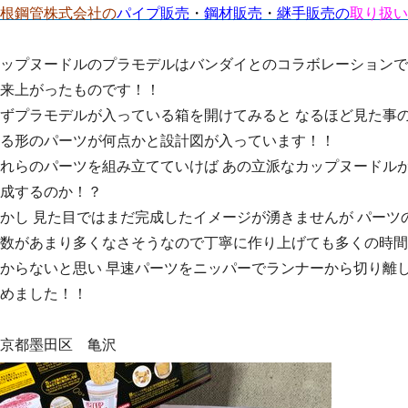
根鋼管株式会社の
パイプ販売
・
鋼材販売
・
継手販売の
取り扱い
ップヌードルのプラモデルはバンダイとのコラボレーションで
来上がったものです！！
ずプラモデルが入っている箱を開けてみると なるほど見た事
る形のパーツが何点かと設計図が入っています！！
れらのパーツを組み立てていけば あの立派なカップヌードル
成するのか！？
かし 見た目ではまだ完成したイメージが湧きませんが パーツ
数があまり多くなさそうなので丁寧に作り上げても多くの時間
からないと思い 早速パーツをニッパーでランナーから切り離
めました！！
京都墨田区 亀沢