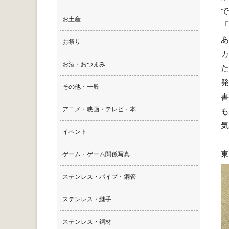
で
お土産
「
あ
お祭り
カ
お酒・おつまみ
た
発
その他・一般
書
アニメ・映画・テレビ・本
も
気
イベント
東
ゲーム・ゲーム関係写真
ステンレス・パイプ・鋼管
ステンレス・継手
ステンレス・鋼材