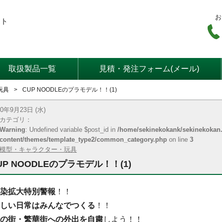
お
ート
取扱製品一覧
見積・発注フォーム(メール)
玩具
CUP NOODLEのプラモデル！！(1)
20年9月23日 (水)
カテゴリ：
Warning
: Undefined variable $post_id in
/home/sekinekokank/sekinekokan.
content/themes/template_type2/common_category.php
on line
3
模型・キャラクター・玩具
UP NOODLEのプラモデル！！(1)
染拡大特別警報
！！
しい日常はみんなでつくる
！！
の街・繁華街への外出を自粛
しよう！！