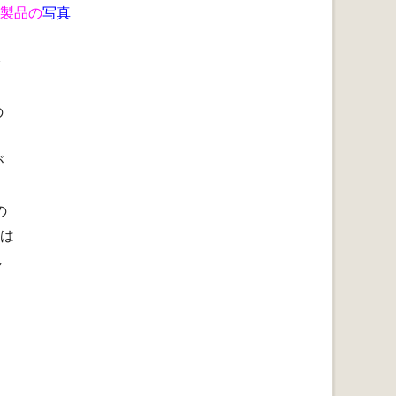
製品の
写真
の
が
の
は
し