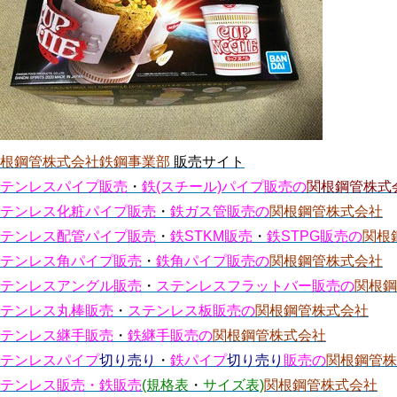
関根鋼管株式会社鉄鋼事業部
販売サイト
テンレスパイプ販売
・
鉄(スチール)パイプ販売の
関根鋼管株式
テンレス化粧パイプ販売
・
鉄ガス管販売の
関根鋼管株式会社
テンレス配管パイプ販売
・
鉄STKM販売
・
鉄STPG販売の
関根
テンレス角パイプ販売
・
鉄角パイプ販売の
関根鋼管株式会社
テンレスアングル販売
・
ステンレスフラットバー販売の
関根鋼
テンレス丸棒販売
・
ステンレス板販売の
関根鋼管株式会社
テンレス継手販売
・
鉄継手販売の
関根鋼管株式会社
テンレスパイプ
切り売り
・
鉄パイプ
切り売り
販売の
関根鋼管株
テンレス販売・鉄販売
(規格表
・
サイズ表)
関根鋼管株式会社