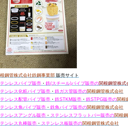
関根鋼管株式会社鉄鋼事業部
販売サイト
テンレスパイプ販売
・
鉄(スチール)パイプ販売の
関根鋼管株式
テンレス化粧パイプ販売
・
鉄ガス管販売の
関根鋼管株式会社
テンレス配管パイプ販売
・
鉄STKM販売
・
鉄STPG販売の
関根
テンレス角パイプ販売
・
鉄角パイプ販売の
関根鋼管株式会社
テンレスアングル販売
・
ステンレスフラットバー販売の
関根鋼
テンレス丸棒販売
・
ステンレス板販売の
関根鋼管株式会社