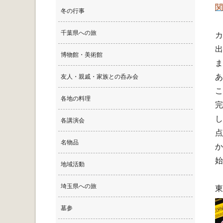
関
冬の行事
千葉県への旅
カ
出
博物館・美術館
ま
あ
友人・親戚・家族との呑み会
こ
各地の料理
完
し
各講演会
点
名物品
か
始
地域活動
埼玉県への旅
東
墓参