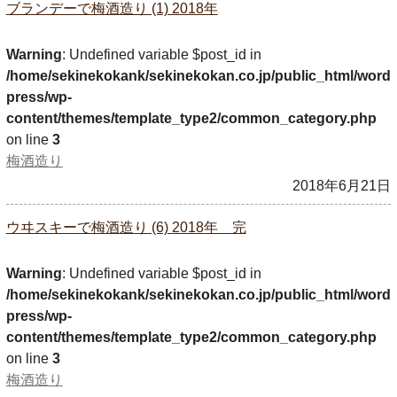
ブランデーで梅酒造り (1) 2018年
Warning
: Undefined variable $post_id in
/home/sekinekokank/sekinekokan.co.jp/public_html/word
press/wp-
content/themes/template_type2/common_category.php
on line
3
梅酒造り
2018年6月21日
ウヰスキーで梅酒造り (6) 2018年 完
Warning
: Undefined variable $post_id in
/home/sekinekokank/sekinekokan.co.jp/public_html/word
press/wp-
content/themes/template_type2/common_category.php
on line
3
梅酒造り