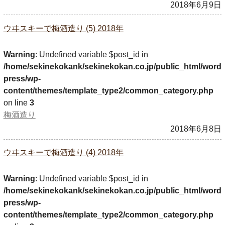
2018年6月9日
ウヰスキーで梅酒造り (5) 2018年
Warning
: Undefined variable $post_id in
/home/sekinekokank/sekinekokan.co.jp/public_html/word
press/wp-
content/themes/template_type2/common_category.php
on line
3
梅酒造り
2018年6月8日
ウヰスキーで梅酒造り (4) 2018年
Warning
: Undefined variable $post_id in
/home/sekinekokank/sekinekokan.co.jp/public_html/word
press/wp-
content/themes/template_type2/common_category.php