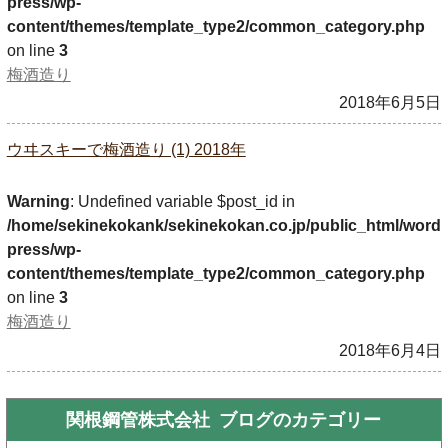
press/wp-
content/themes/template_type2/common_category.php
on line
3
梅酒造り
2018年6月5日
ウヰスキーで梅酒造り (1) 2018年
Warning
: Undefined variable $post_id in
/home/sekinekokank/sekinekokan.co.jp/public_html/word
press/wp-
content/themes/template_type2/common_category.php
on line
3
梅酒造り
2018年6月4日
関根鋼管株式会社 ブログの
カテゴリー