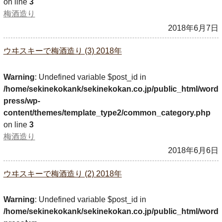
on line
3
梅酒造り
2018年6月7日
ウヰスキーで梅酒造り (3) 2018年
Warning
: Undefined variable $post_id in
/home/sekinekokank/sekinekokan.co.jp/public_html/word
press/wp-
content/themes/template_type2/common_category.php
on line
3
梅酒造り
2018年6月6日
ウヰスキーで梅酒造り (2) 2018年
Warning
: Undefined variable $post_id in
/home/sekinekokank/sekinekokan.co.jp/public_html/word