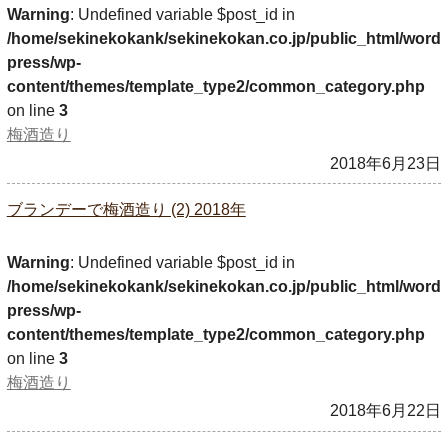
Warning
: Undefined variable $post_id in
/home/sekinekokank/sekinekokan.co.jp/public_html/word
press/wp-
content/themes/template_type2/common_category.php
on line
3
梅酒造り
2018年6月23日
ブランデーで梅酒造り (2) 2018年
Warning
: Undefined variable $post_id in
/home/sekinekokank/sekinekokan.co.jp/public_html/word
press/wp-
content/themes/template_type2/common_category.php
on line
3
梅酒造り
2018年6月22日