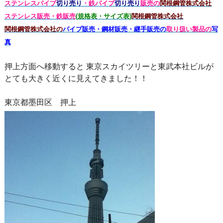
ステンレスパイプ
切り売り
・鉄パイプ
切り売り
販売の
関根鋼管株式会社
ステンレス販売・鉄
販売
(規格表・サイズ表)
関根鋼管株式会社
関根鋼管株式会社の
パイプ販売・鋼材販売・継手販売の
取り扱い製品の
写
真
押上方面へ移動すると 東京スカイツリーと東武本社ビルが
とても大きく近くに見えてきました！！
東京都墨田区 押上