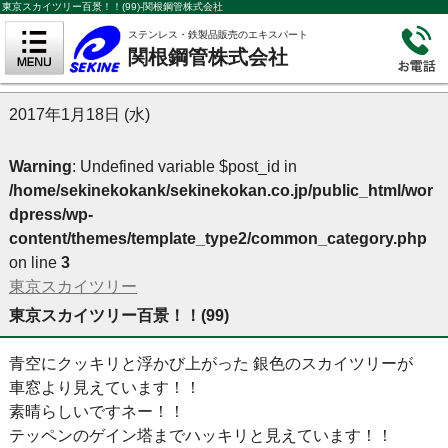
東京スカイツリー百景！！(99)-関根鋼管株式会社
ステンレス・鉄製品販売のエキスパート
関根鋼管株式会社
2017年1月18日 (水)
Warning
: Undefined variable $post_id in
/home/sekinekokank/sekinekokan.co.jp/public_html/wor
dpress/wp-
content/themes/template_type2/common_category.php
on line
3
東京スカイツリー
東京スカイツリー百景！！(99)
青空にクッキリと浮かび上がった 銀色のスカイツリーが
車窓より見えています！！
素晴らしいですネー！！
テッペンのゲイン塔までハッキリと見えています！！