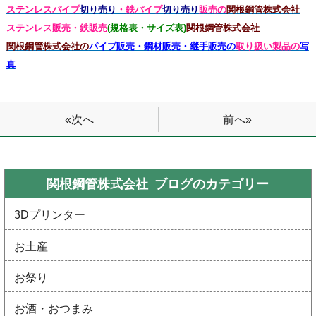
ステンレスパイプ
切り売り
・鉄パイプ
切り売り
販売の
関根鋼管株式会社
ステンレス販売・鉄
販売
(規格表・サイズ表)
関根鋼管株式会社
関根鋼管株式会社の
パイプ販売・鋼材販売・継手販売の
取り扱い製品の
写
真
前へ»
«次へ
関根鋼管株式会社 ブログの
カテゴリー
3Dプリンター
お土産
お祭り
お酒・おつまみ