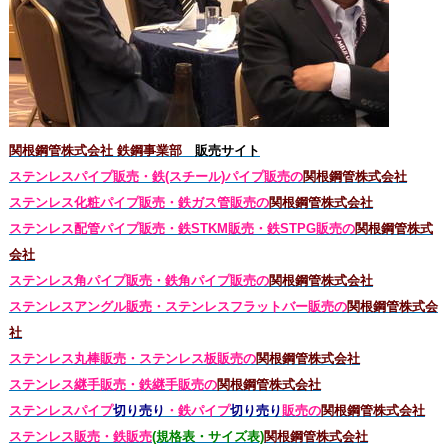
関根鋼管株式会社 鉄鋼事業部
販売サイト
ステンレスパイプ販売・鉄(スチール)パイプ販売の
関根鋼管株式会社
ステンレス化粧パイプ販売・鉄ガス管販売の
関根鋼管株式会社
ステンレス配管パイプ販売・鉄STKM販売・鉄STPG
販売の
関根鋼管株式
会社
ステンレス角パイプ販売・鉄角パイプ販売の
関根鋼管株式会社
ステンレスアングル販売・
ステンレス
フラットバー販売の
関根鋼管株式会
社
ステンレス丸棒販売・
ステンレス板販売の
関根鋼管株式会社
ステンレス継手販売・鉄継手販売の
関根鋼管株式会社
ステンレスパイプ
切り売り
・鉄パイプ
切り売り
販売の
関根鋼管株式会社
ステンレス販売・鉄
販売
(規格表・サイズ表)
関根鋼管株式会社