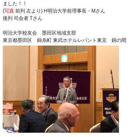
ました！！
(
写真
前列 左より) H明治大学前理事長・Mさん
後列 司会者 Tさん
明治大学校友会 墨田区地域支部
東京都墨田区 錦糸町 東武ホテルレバント東京 錦の間