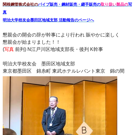
関根鋼管株式会社の
パイプ販売・鋼材販売・継手販売の
取り扱い製品の
写
真
明治大学校友会墨田区地域支部 活動報告のページへ
懇親会の開会の辞が幹事により行われ 賑やかに楽しく
懇親会が始まりました！！
(
写真
前列) N江戸川区地域支部長・後列 K幹事
明治大学校友会 墨田区地域支部
東京都墨田区 錦糸町 東武ホテルレバント東京 錦の間