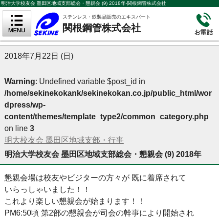
明治大学校友会 墨田区地域支部総会・懇親会 (9) 2018年-関根鋼管株式会社
ステンレス・鉄製品販売のエキスパート
関根鋼管株式会社
2018年7月22日 (日)
Warning
: Undefined variable $post_id in
/home/sekinekokank/sekinekokan.co.jp/public_html/wor
dpress/wp-
content/themes/template_type2/common_category.php
on line
3
明大校友会 墨田区地域支部・行事
明治大学校友会 墨田区地域支部総会・懇親会 (9) 2018年
懇親会場は校友やビジターの方々が 既に着席されて
いらっしゃいました！！
これより楽しい懇親会が始まります！！
PM6:50頃 第2部の懇親会が司会の幹事により開始され