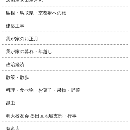
居酒屋太田屋さん
島根・鳥取県・京都府への旅
建築工事
我が家のお正月
我が家の暮れ・年越し
政治経済
散策・散歩
料理・食べ物・お菓子・果物・野菜
昆虫
明大校友会 墨田区地域支部・行事
有名店