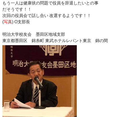
もう一人は健康状の問題で役員を辞退したいとの事
だそうです！！
次回の役員会で話し合い 改選するようです！！
(
写真
) O支部長
明治大学校友会 墨田区地域支部
東京都墨田区 錦糸町 東武ホテルレバント東京 錦の間