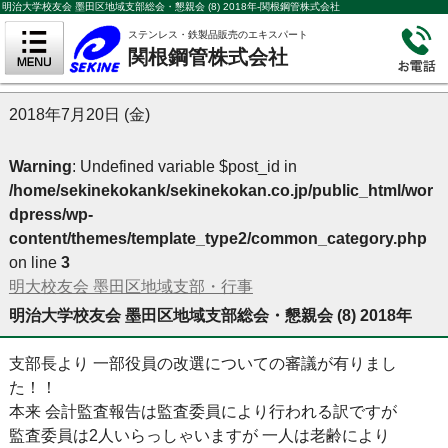
明治大学校友会 墨田区地域支部総会・懇親会 (8) 2018年-関根鋼管株式会社
ステンレス・鉄製品販売のエキスパート
関根鋼管株式会社
2018年7月20日 (金)
Warning
: Undefined variable $post_id in
/home/sekinekokank/sekinekokan.co.jp/public_html/wor
dpress/wp-
content/themes/template_type2/common_category.php
on line
3
明大校友会 墨田区地域支部・行事
明治大学校友会 墨田区地域支部総会・懇親会 (8) 2018年
支部長より 一部役員の改選についての審議が有りまし
た！！
本来 会計監査報告は監査委員により行われる訳ですが
監査委員は2人いらっしゃいますが 一人は老齢により