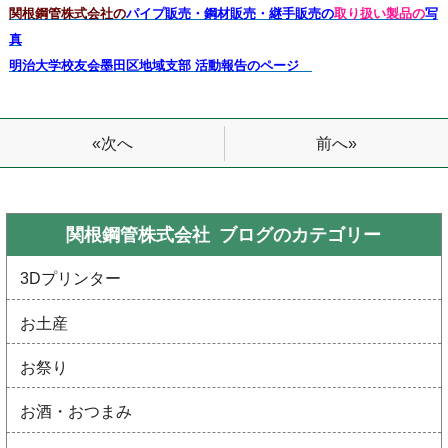
関根鋼管株式会社の
パイプ販売・鋼材販売・継手販売の
取り扱い製品の
写
真
明治大学校友会墨田区地域支部 活動報告のページ
前へ»
«次へ
関根鋼管株式会社 ブログの
カテゴリー
3Dプリンター
お土産
お祭り
お酒・おつまみ