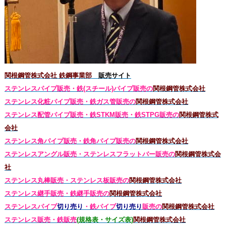
関根鋼管株式会社 鉄鋼事業部
販売サイト
ステンレスパイプ販売・鉄(スチール)パイプ販売の
関根鋼管株式会社
ステンレス化粧パイプ販売・鉄ガス管販売の
関根鋼管株式会社
ステンレス配管パイプ販売・鉄STKM販売・鉄STPG
販売の
関根鋼管株式
会社
ステンレス角パイプ販売・鉄角パイプ販売の
関根鋼管株式会社
ステンレスアングル販売・
ステンレス
フラットバー販売の
関根鋼管株式会
社
ステンレス丸棒販売・
ステンレス板販売の
関根鋼管株式会社
ステンレス継手販売・鉄継手販売の
関根鋼管株式会社
ステンレスパイプ
切り売り
・鉄パイプ
切り売り
販売の
関根鋼管株式会社
ステンレス販売・鉄
販売
(規格表・サイズ表)
関根鋼管株式会社