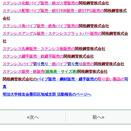
ステンレス化粧パイプ販売・鉄ガス管販売の
関根鋼管株式会社
ステンレス配管パイプ販売・鉄STKM販売・鉄STPG
販売の
関根鋼管株式
会社
ステンレス角パイプ販売・鉄角パイプ販売の
関根鋼管株式会社
ステンレスアングル販売・
ステンレス
フラットバー販売の
関根鋼管株式会
社
ステンレス丸棒販売・
ステンレス板販売の
関根鋼管株式会社
ステンレス継手販売・鉄継手販売の
関根鋼管株式会社
ステンレスパイプ
切り売り
・鉄パイプ
切り売り
販売の
関根鋼管株式会社
ステンレス販売・鉄
販売
(規格表・サイズ表)
関根鋼管株式会社
関根鋼管株式会社の
パイプ販売・鋼材販売・継手販売の
取り扱い製品の
写
真
明治大学校友会墨田区地域支部 活動報告のページへ
前へ»
«次へ