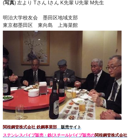
(
写真
) 左より Tさん Iさん K先輩 U先輩 M先生
明治大学校友会 墨田区地域支部
東京都墨田区 東向島 上海菜館
関根鋼管株式会社 鉄鋼事業部
販売サイト
ステンレスパイプ販売・鉄(スチール)パイプ販売の
関根鋼管株式会社