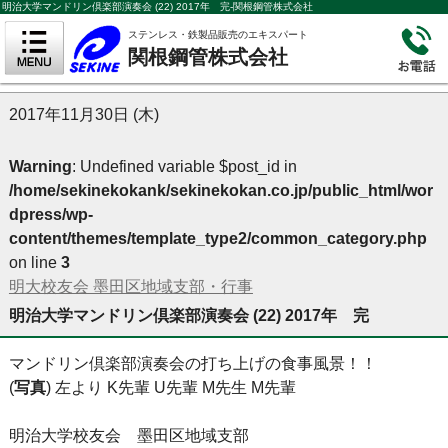
明治大学マンドリン倶楽部演奏会 (22) 2017年 完-関根鋼管株式会社
ステンレス・鉄製品販売のエキスパート
関根鋼管株式会社
2017年11月30日 (木)
Warning
: Undefined variable $post_id in
/home/sekinekokank/sekinekokan.co.jp/public_html/wor
dpress/wp-
content/themes/template_type2/common_category.php
on line
3
明大校友会 墨田区地域支部・行事
明治大学マンドリン倶楽部演奏会 (22) 2017年 完
マンドリン倶楽部演奏会の打ち上げの食事風景！！
(
写真
) 左より K先輩 U先輩 M先生 M先輩
明治大学校友会 墨田区地域支部