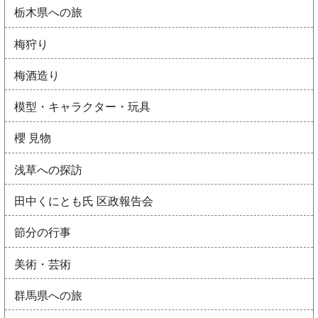
栃木県への旅
梅狩り
梅酒造り
模型・キャラクター・玩具
櫻 見物
浅草への探訪
田中くにとも氏 区政報告会
節分の行事
美術・芸術
群馬県への旅