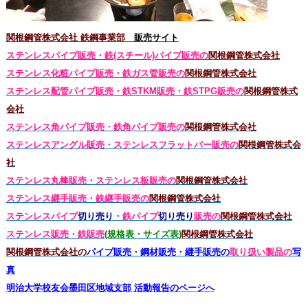
関根鋼管株式会社 鉄鋼事業部
販売サイト
ステンレスパイプ販売・鉄(スチール)パイプ販売の
関根鋼管株式会社
ステンレス化粧パイプ販売・鉄ガス管販売の
関根鋼管株式会社
ステンレス配管パイプ販売・鉄STKM販売・鉄STPG
販売の
関根鋼管株式
会社
ステンレス角パイプ販売・鉄角パイプ販売の
関根鋼管株式会社
ステンレスアングル販売・
ステンレス
フラットバー販売の
関根鋼管株式会
社
ステンレス丸棒販売・
ステンレス板販売の
関根鋼管株式会社
ステンレス継手販売・鉄継手販売の
関根鋼管株式会社
ステンレスパイプ
切り売り
・鉄パイプ
切り売り
販売の
関根鋼管株式会社
ステンレス販売・鉄
販売
(規格表・サイズ表)
関根鋼管株式会社
関根鋼管株式会社の
パイプ販売・鋼材販売・継手販売の
取り扱い製品の
写
真
明治大学校友会墨田区地域支部 活動報告のページへ