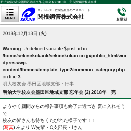
明治大学校友会墨田区地域支部 忘年会 (2) 2018年 完-関根鋼管株式会社
ステンレス・鉄製品販売のエキスパート
関根鋼管株式会社
2018年12月18日 (火)
Warning
: Undefined variable $post_id in
/home/sekinekokank/sekinekokan.co.jp/public_html/wor
dpress/wp-
content/themes/template_type2/common_category.php
on line
3
明大校友会 墨田区地域支部・行事
明治大学校友会墨田区地域支部 忘年会 (2) 2018年 完
ようやく顧問からの報告事項も終了に近づき 宴に入れそう
で
校友の皆さんも待ちくたびれた様子です！！
(
写真
) 左より W先輩・O支部長・Iさん