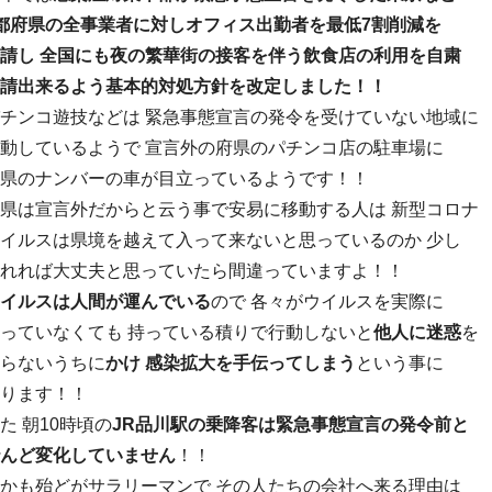
都府県の全事業者に対しオフィス出勤者を最低7割削減を
請し
全国にも夜の繁華街の接客を伴う飲食店の利用を自粛
請出来るよう基本的対処方針を改定しました！！
チンコ遊技などは 緊急事態宣言の発令を受けていない地域に
動しているようで 宣言外の府県のパチンコ店の駐車場に
県のナンバーの車が目立っているようです！！
県は宣言外だからと云う事で安易に移動する人は 新型コロナ
イルスは県境を越えて入って来ないと思っているのか 少し
れれば大丈夫と思っていたら間違っていますよ！！
イルスは人間が運んでいる
ので 各々がウイルスを実際に
っていなくても 持っている積りで行動しないと
他人に迷惑
を
らないうちに
かけ 感染拡大を手伝ってしまう
という事に
ります！！
た 朝10時頃の
JR品川駅の乗降客は緊急事態宣言の発令前と
んど変化していません
！！
かも殆どがサラリーマンで その人たちの会社へ来る理由は