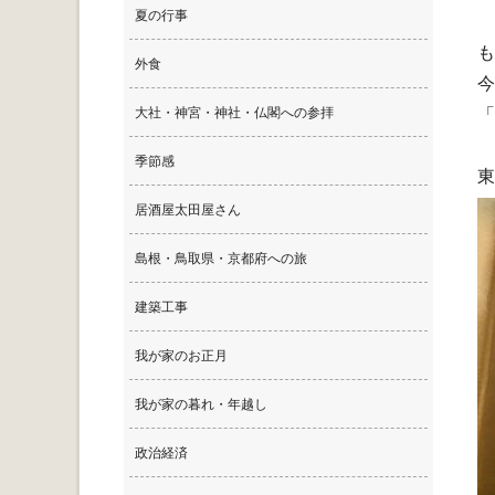
夏の行事
も
外食
今
大社・神宮・神社・仏閣への参拝
「
季節感
東
居酒屋太田屋さん
島根・鳥取県・京都府への旅
建築工事
我が家のお正月
我が家の暮れ・年越し
政治経済