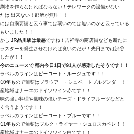
刷物を作らなければならない！テレワークの設備がない
たは 出来ない！部所が無理！！
には自粛要請と云う事では弱いのでは無いのかと云っている
もいました！！
しかし
JR品川駅は最悪
ですね！吉祥寺の商店街なども新たに
ラスターを発生させなければ良いのだが！先日までは渋谷
したが！！
今のニュースで 都内今日1日で91人が感染したそうです！！
ラベルのワインはピーロート・ルージュです！！
010年もので葡萄はブラウアー・シュペートブルグンダー！！
産地域はナーエのドイツワイン赤です！！
味の強い料理や風味の強いチーズ・ドライフルーツなどと
く合うようです！！
ラベルのワインはピーロート・ブルーです！！
011年もので葡萄はブルク・ライヤー・シュロスカペレ！！
産地域はナーエのドイツワイン白です！！