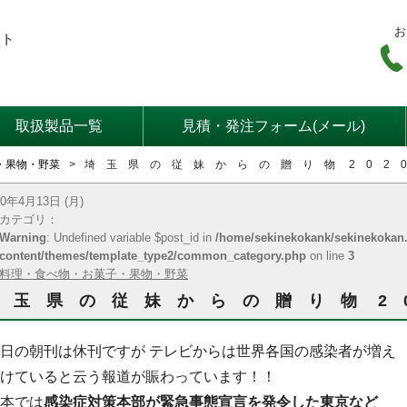
お
ート
取扱製品一覧
見積・発注フォーム(メール)
・果物・野菜
埼 玉 県 の 従 妹 か ら の 贈 り 物 2 0 2 
20年4月13日 (月)
カテゴリ：
Warning
: Undefined variable $post_id in
/home/sekinekokank/sekinekokan.
content/themes/template_type2/common_category.php
on line
3
料理・食べ物・お菓子・果物・野菜
 玉 県 の 従 妹 か ら の 贈 り 物 2 0
日の朝刊は休刊ですが テレビからは世界各国の感染者が増え
けていると云う報道が賑わっています！！
本では
感染症対策本部が緊急事態宣言を発令した東京など