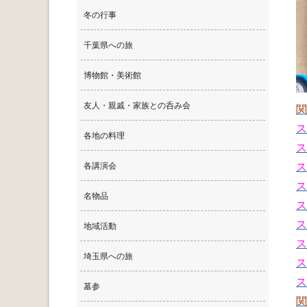
冬の行事
千葉県への旅
博物館・美術館
友人・親戚・家族との呑み会
ス
各地の料理
ス
各講演会
ス
ス
名物品
ス
ス
地域活動
ス
埼玉県への旅
ス
ス
墓参
関