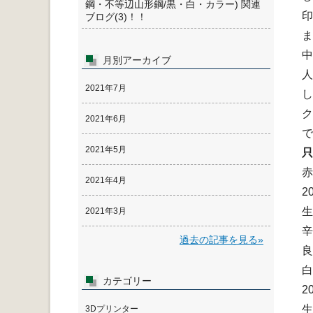
鋼・不等辺山形鋼/黒・白・カラー) 関連
印
ブログ(3)！！
ま
中
月別アーカイブ
人
2021年7月
ク
2021年6月
で
2021年5月
只
赤
2021年4月
2
生
2021年3月
辛
過去の記事を見る»
良
白
カテゴリー
2
生
3Dプリンター