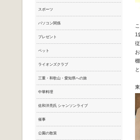
スポーツ
パソコン関係
こ
1
プレゼント
従
ペット
お
棚
ライオンズクラブ
と
三重・和歌山・愛知県への旅
東
中華料理
佐和洋亮氏 シャンソンライブ
催事
公園の散策