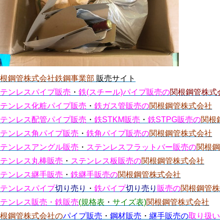
関根鋼管株式会社鉄鋼事業部
販売サイト
テンレスパイプ販売
・
鉄(スチール)パイプ販売の
関根鋼管株式
テンレス化粧パイプ販売
・
鉄ガス管販売の
関根鋼管株式会社
テンレス配管パイプ販売
・
鉄STKM販売
・
鉄STPG販売の
関根
テンレス角パイプ販売
・
鉄角パイプ販売の
関根鋼管株式会社
テンレスアングル販売
・
ステンレスフラットバー販売の
関根鋼
テンレス丸棒販売
・
ステンレス板販売の
関根鋼管株式会社
テンレス継手販売
・
鉄継手販売の
関根鋼管株式会社
テンレスパイプ
切り売り
・
鉄パイプ
切り売り
販売の
関根鋼管株
テンレス販売・鉄販売
(規格表
・
サイズ表)
関根鋼管株式会社
根鋼管株式会社の
パイプ販売
・
鋼材販売
・
継手販売の
取り扱い