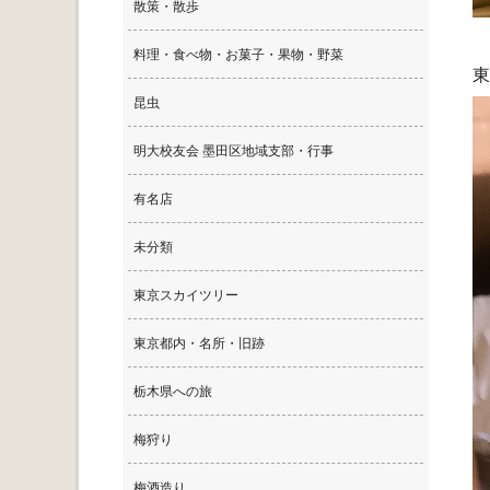
散策・散歩
料理・食べ物・お菓子・果物・野菜
東
昆虫
明大校友会 墨田区地域支部・行事
有名店
未分類
東京スカイツリー
東京都内・名所・旧跡
栃木県への旅
梅狩り
梅酒造り