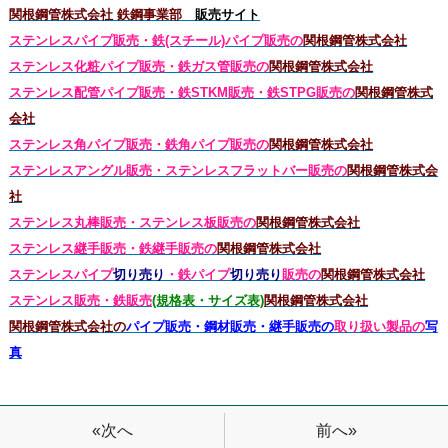
関根鋼管株式会社 鉄鋼事業部
販売サイト
ステンレスパイプ販売・鉄(スチール)パイプ販売の
関根鋼管株式会社
ステンレス化粧パイプ販売・鉄ガス管販売の
関根鋼管株式会社
ステンレス配管パイプ販売・鉄STKM販売・鉄STPG
販売の
関根鋼管株式
会社
ステンレス角パイプ販売・鉄角パイプ販売の
関根鋼管株式会社
ステンレスアングル販売・
ステンレス
フラットバー販売の
関根鋼管株式会
社
ステンレス丸棒販売・
ステンレス板販売の
関根鋼管株式会社
ステンレス継手販売・鉄継手販売の
関根鋼管株式会社
ステンレスパイプ
切り売り
・鉄パイプ
切り売り
販売の
関根鋼管株式会社
ステンレス販売・鉄
販売
(規格表・サイズ表)
関根鋼管株式会社
関根鋼管株式会社の
パイプ販売・鋼材販売・継手販売の
取り扱い製品の
写
真
前へ»
«次へ