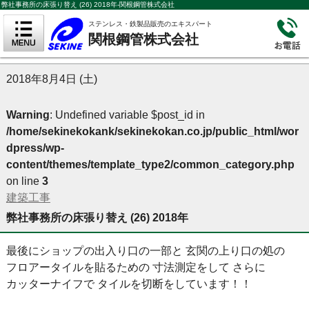
弊社事務所の床張り替え (26) 2018年-関根鋼管株式会社
ステンレス・鉄製品販売のエキスパート
関根鋼管株式会社
2018年8月4日 (土)
Warning
: Undefined variable $post_id in
/home/sekinekokank/sekinekokan.co.jp/public_html/wor
dpress/wp-
content/themes/template_type2/common_category.php
on line
3
建築工事
弊社事務所の床張り替え (26) 2018年
最後にショップの出入り口の一部と 玄関の上り口の処の
フロアータイルを貼るための 寸法測定をして さらに
カッターナイフで タイルを切断をしています！！