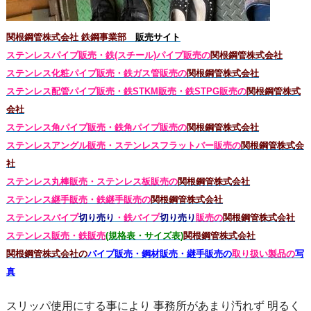
関根鋼管株式会社 鉄鋼事業部
販売サイト
ステンレスパイプ販売・鉄(スチール)パイプ販売の
関根鋼管株式会社
ステンレス化粧パイプ販売・鉄ガス管販売の
関根鋼管株式会社
ステンレス配管パイプ販売・鉄STKM販売・鉄STPG
販売の
関根鋼管株式
会社
ステンレス角パイプ販売・鉄角パイプ販売の
関根鋼管株式会社
ステンレスアングル販売・
ステンレス
フラットバー販売の
関根鋼管株式会
社
ステンレス丸棒販売・
ステンレス板販売の
関根鋼管株式会社
ステンレス継手販売・鉄継手販売の
関根鋼管株式会社
ステンレスパイプ
切り売り
・鉄パイプ
切り売り
販売の
関根鋼管株式会社
ステンレス販売・鉄
販売
(規格表・サイズ表)
関根鋼管株式会社
関根鋼管株式会社の
パイプ販売・鋼材販売・継手販売の
取り扱い製品の
写
真
スリッパ使用にする事により 事務所があまり汚れず 明るく