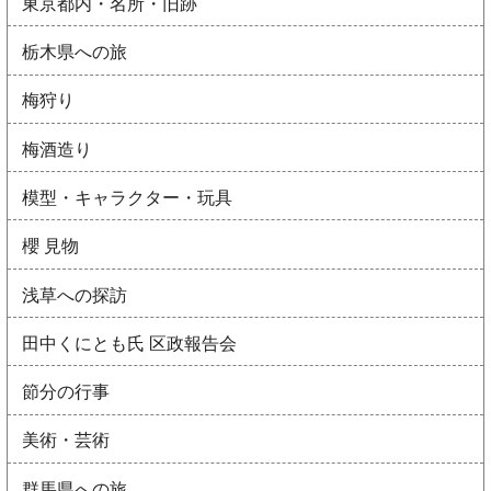
東京都内・名所・旧跡
栃木県への旅
梅狩り
梅酒造り
模型・キャラクター・玩具
櫻 見物
浅草への探訪
田中くにとも氏 区政報告会
節分の行事
美術・芸術
群馬県への旅