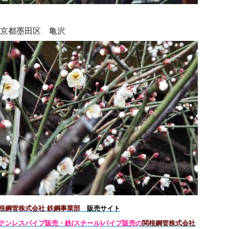
京都墨田区 亀沢
根鋼管株式会社 鉄鋼事業部
販売サイト
テンレスパイプ販売・鉄(スチール)パイプ販売の
関根鋼管株式会社