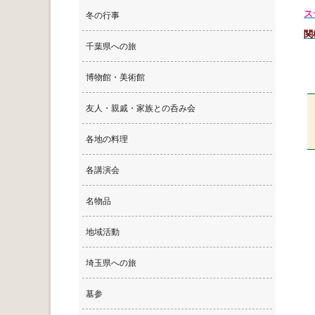
ス
冬の行事
関
千葉県への旅
博物館・美術館
友人・親戚・家族との呑み会
各地の料理
各講演会
名物品
地域活動
埼玉県への旅
墓参