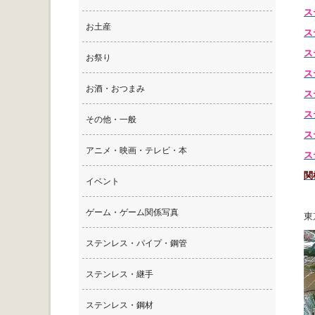
ス
お土産
ス
ス
お祭り
ス
お酒・おつまみ
ス
ス
その他・一般
ス
アニメ・映画・テレビ・本
ス
関
イベント
ゲーム・ゲーム関係写真
東
ステンレス・パイプ・鋼管
ステンレス・継手
ステンレス・鋼材