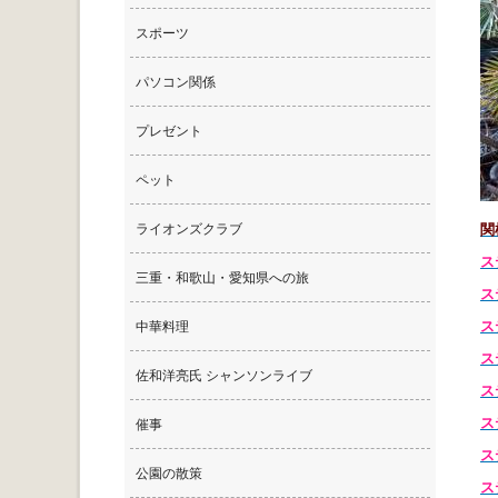
スポーツ
パソコン関係
プレゼント
ペット
ライオンズクラブ
関
ス
三重・和歌山・愛知県への旅
ス
ス
中華料理
ス
佐和洋亮氏 シャンソンライブ
ス
ス
催事
ス
公園の散策
ス