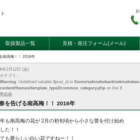
お
ート
取扱製品一覧
見積・発注フォーム(メール)
南高梅！！ 2016年
16年2月12日 (金)
カテゴリ：
Warning
: Undefined variable $post_id in
/home/sekinekokank/sekinekokan.
content/themes/template_type2/common_category.php
on line
3
季節感
春を告げる南高梅！！ 2016年
年も南高梅の花が 2月の初旬頃から小さな蕾を付け始め
した！！
ても愛らしい白い花ですねー！！