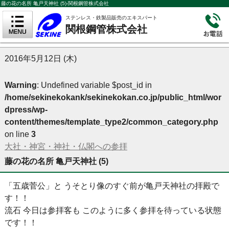
藤の花の名所 亀戸天神社 (5)-関根鋼管株式会社
ステンレス・鉄製品販売のエキスパート
関根鋼管株式会社
2016年5月12日 (木)
Warning
: Undefined variable $post_id in
/home/sekinekokank/sekinekokan.co.jp/public_html/wor
dpress/wp-
content/themes/template_type2/common_category.php
on line
3
大社・神宮・神社・仏閣への参拝
藤の花の名所 亀戸天神社 (5)
「五歳菅公」と うそとり像のすぐ前が亀戸天神社の拝殿で
す！！
流石 今日は参拝客も このように多く参拝を待っている状態
です！！