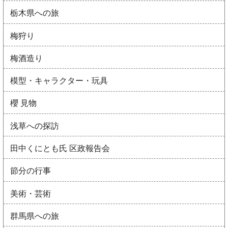
栃木県への旅
梅狩り
梅酒造り
模型・キャラクター・玩具
櫻 見物
浅草への探訪
田中くにとも氏 区政報告会
節分の行事
美術・芸術
群馬県への旅