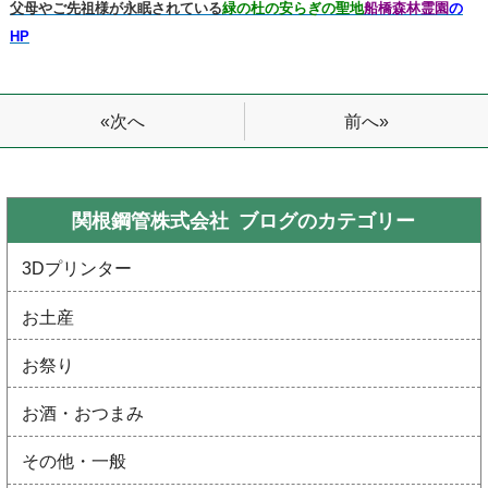
父母やご先祖様が永眠されている
緑の杜の安らぎの聖地
船橋森林霊園
の
HP
前へ»
«次へ
関根鋼管株式会社 ブログの
カテゴリー
3Dプリンター
お土産
お祭り
お酒・おつまみ
その他・一般