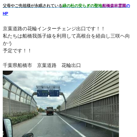
父母やご先祖様が永眠されている
緑の杜の安らぎの聖地
船橋森林霊園
の
HP
京葉道路の花輪インターチェンジ出口です！！
私たちは船橋我孫子線を利用して高根台を経由し三咲ヘ向
かう
予定です！！
千葉県船橋市 京葉道路 花輪出口