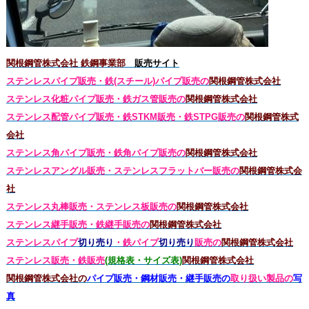
関根鋼管株式会社 鉄鋼事業部
販売サイト
ステンレスパイプ販売・鉄(スチール)パイプ販売の
関根鋼管株式会社
ステンレス化粧パイプ販売・鉄ガス管販売の
関根鋼管株式会社
ステンレス配管パイプ販売・鉄STKM販売・鉄STPG
販売の
関根鋼管株式
会社
ステンレス角パイプ販売・鉄角パイプ販売の
関根鋼管株式会社
ステンレスアングル販売・
ステンレス
フラットバー販売の
関根鋼管株式会
社
ステンレス丸棒販売・
ステンレス板販売の
関根鋼管株式会社
ステンレス継手販売・鉄継手販売の
関根鋼管株式会社
ステンレスパイプ
切り売り
・鉄パイプ
切り売り
販売の
関根鋼管株式会社
ステンレス販売・鉄
販売
(規格表・サイズ表)
関根鋼管株式会社
関根鋼管株式会社の
パイプ販売・鋼材販売・継手販売の
取り扱い製品の
写
真