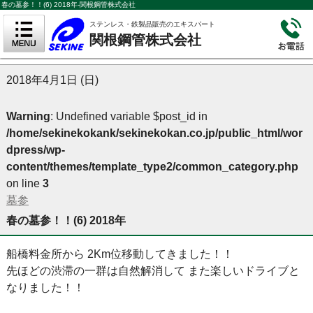
春の墓参！！(6) 2018年-関根鋼管株式会社
ステンレス・鉄製品販売のエキスパート
関根鋼管株式会社
2018年4月1日 (日)
Warning
: Undefined variable $post_id in
/home/sekinekokank/sekinekokan.co.jp/public_html/wor
dpress/wp-
content/themes/template_type2/common_category.php
on line
3
墓参
春の墓参！！(6) 2018年
船橋料金所から 2Km位移動してきました！！
先ほどの渋滞の一群は自然解消して また楽しいドライブと
なりました！！