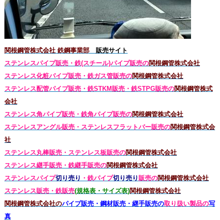
関根鋼管株式会社 鉄鋼事業部
販売サイト
ステンレスパイプ販売・鉄(スチール)パイプ販売の
関根鋼管株式会社
ステンレス化粧パイプ販売・鉄ガス管販売の
関根鋼管株式会社
ステンレス配管パイプ販売・鉄STKM販売・鉄STPG
販売の
関根鋼管株式
会社
ステンレス角パイプ販売・鉄角パイプ販売の
関根鋼管株式会社
ステンレスアングル販売・
ステンレス
フラットバー販売の
関根鋼管株式会
社
ステンレス丸棒販売・
ステンレス板販売の
関根鋼管株式会社
ステンレス継手販売・鉄継手販売の
関根鋼管株式会社
ステンレスパイプ
切り売り
・鉄パイプ
切り売り
販売の
関根鋼管株式会社
ステンレス販売・鉄
販売
(規格表・サイズ表)
関根鋼管株式会社
関根鋼管株式会社の
パイプ販売・鋼材販売・継手販売の
取り扱い製品の
写
真