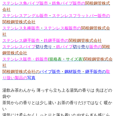
ステンレス角パイプ販売
・
鉄角パイプ販売の
関根鋼管株式
会社
ステンレスアングル販売
・
ステンレスフラットバー販売の
関根鋼管株式会社
ステンレス丸棒販売
・
ステンレス板販売の
関根鋼管株式会
社
ステンレス継手販売
・
鉄継手販売の
関根鋼管株式会社
ステンレスパイプ
切り売り
・
鉄パイプ
切り売り
販売の
関根
鋼管株式会社
ステンレス販売・鉄販売
(規格表
・
サイズ表)
関根鋼管株式会
社
関根鋼管株式会社の
パイプ販売
・
鋼材販売
・
継手販売の
取
り扱い製品の
写真
湯飲み茶わんから 薄っすら立ち上る湯気の香りは 先ほどの
袋や
茶筒からの香りとは少し違い お茶の香りだけではなく 暖か
い
湯気には柔らかくしっとりと落ち着いたやすらぎも感じら