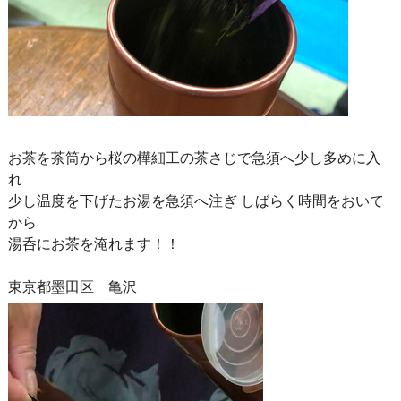
お茶を茶筒から桜の樺細工の茶さじで急須へ少し多めに入
れ
少し温度を下げたお湯を急須へ注ぎ しばらく時間をおいて
から
湯呑にお茶を淹れます！！
東京都墨田区 亀沢