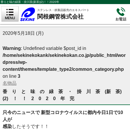
香りと味の緑茶・掛川茶(新茶)(2)！！2020年
ステンレス・鉄製品販売のエキスパート
関根鋼管株式会社
2020年5月18日 (月)
Warning
: Undefined variable $post_id in
/home/sekinekokank/sekinekokan.co.jp/public_html/wor
dpress/wp-
content/themes/template_type2/common_category.php
on line
3
名物品
香 り と 味 の 緑 茶 ・ 掛 川 茶 (新 茶)
(2) ！ ！ 2 0 2 0 年 完
只今のニュースで 新型コロナウイルスに都内今日1日で10
人が
感染
したそうです！！