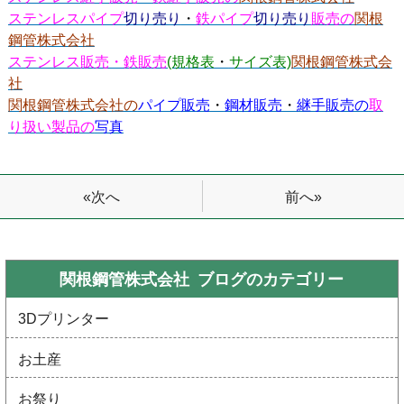
ステンレスパイプ
切り売り
・
鉄パイプ
切り売り
販売の
関根
鋼管株式会社
ステンレス販売・鉄販売
(規格表
・
サイズ表)
関根鋼管株式会
社
関根鋼管株式会社の
パイプ販売
・
鋼材販売
・
継手販売の
取
り扱い製品の
写真
前へ»
«次へ
関根鋼管株式会社 ブログの
カテゴリー
3Dプリンター
お土産
お祭り