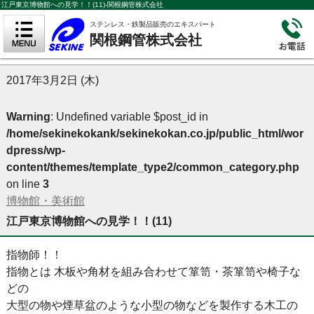
江戸東京博物館への見学！！(11)-関根鋼管株式会社
ステンレス・鉄製品販売のエキスパート
関根鋼管株式会社
2017年3月2日 (木)
Warning
: Undefined variable $post_id in
/home/sekinekokank/sekinekokan.co.jp/public_html/wor
dpress/wp-
content/themes/template_type2/common_category.php
on line
3
博物館・美術館
江戸東京博物館への見学！！(11)
指物師！！
指物とは 木板や角材を組み合わせて箪笥・茶箪笥や椅子な
どの
大型の物や煙草盆のような小型の物などを製作する木工の