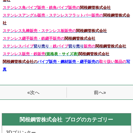
ステンレス角パイプ販売・鉄角パイプ販売の
関根鋼管株式会社
ステンレスアングル販売・
ステンレス
フラットバー販売の
関根鋼管株式会
社
ステンレス丸棒販売・
ステンレス板販売の
関根鋼管株式会社
ステンレス継手販売・鉄継手販売の
関根鋼管株式会社
ステンレスパイプ
切り売り
・鉄パイプ
切り売り
販売の
関根鋼管株式会社
ステンレス販売・鉄
販売
(規格表・サイズ表)
関根鋼管株式会社
関根鋼管株式会社の
パイプ販売・鋼材販売・継手販売の
取り扱い製品の
写
真
前へ»
«次へ
関根鋼管株式会社 ブログの
カテゴリー
3Dプリンター