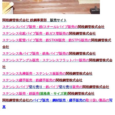
関根鋼管株式会社 鉄鋼事業部
販売サイト
ステンレスパイプ販売・鉄(スチール)パイプ販売の
関根鋼管株式会社
ステンレス化粧パイプ販売・鉄ガス管販売の
関根鋼管株式会社
ステンレス配管パイプ販売・鉄STKM販売・鉄STPG
販売の
関根鋼管株式
会社
ステンレス角パイプ販売・鉄角パイプ販売の
関根鋼管株式会社
ステンレスアングル販売・
ステンレス
フラットバー販売の
関根鋼管株式会
社
ステンレス丸棒販売・
ステンレス板販売の
関根鋼管株式会社
ステンレス継手販売・鉄継手販売の
関根鋼管株式会社
ステンレスパイプ
切り売り
・鉄パイプ
切り売り
販売の
関根鋼管株式会社
ステンレス販売・鉄
販売
(規格表・サイズ表)
関根鋼管株式会社
関根鋼管株式会社の
パイプ販売・鋼材販売・継手販売の
取り扱い製品の
写
真