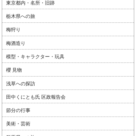
東京都内・名所・旧跡
栃木県への旅
梅狩り
梅酒造り
模型・キャラクター・玩具
櫻 見物
浅草への探訪
田中くにとも氏 区政報告会
節分の行事
美術・芸術