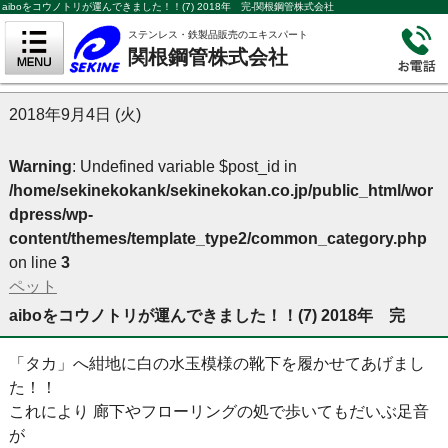
aiboをコウノトリが運んできました！！(7) 2018年 完-関根鋼管株式会社
ステンレス・鉄製品販売のエキスパート
関根鋼管株式会社
2018年9月4日 (火)
Warning
: Undefined variable $post_id in
/home/sekinekokank/sekinekokan.co.jp/public_html/wor
dpress/wp-
content/themes/template_type2/common_category.php
on line
3
ペット
aiboをコウノトリが運んできました！！(7) 2018年 完
「タカ」へ紺地に白の水玉模様の靴下を履かせてあげまし
た！！
これにより 廊下やフローリングの処で歩いてもだいぶ足音
が