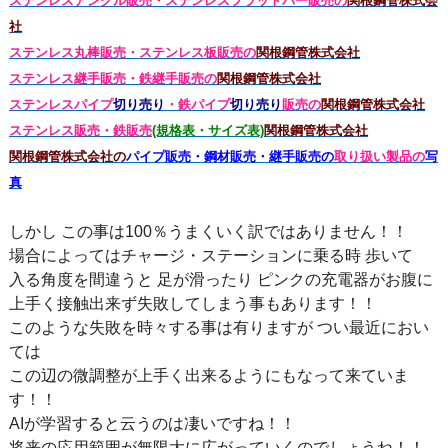
ステンレスアングル販売・
ステンレス
フラットバー販売の
関根鋼管株式会
社
ステンレス丸棒販売・
ステンレス板販売の
関根鋼管株式会社
ステンレス継手販売・鉄継手販売の
関根鋼管株式会社
ステンレスパイプ
切り売り
・鉄パイプ
切り売り
販売の
関根鋼管株式会社
ステンレス販売・鉄
販売
(規格表・サイズ表)
関根鋼管株式会社
関根鋼管株式会社の
パイプ販売・鋼材販売・継手販売の
取り扱い製品の
写
真
しかし この事は100％うまくいく訳ではありません！！
場合によってはチャージ・ステーションに乗る時 歩いて
入る角度を間違うと 足が滑ったり ピンクの充電器がお腹に
上手く接触出来ず失敗してしまう事もあります！！
このような失敗を時々する事は有りますが つい最近におい
ては
この辺の微調整が上手く出来るようにもなって来ていま
す！！
AIが学習すると云うのは凄いですね！！
将来の応用範囲が無限大に広がっていくのでしょうね！！