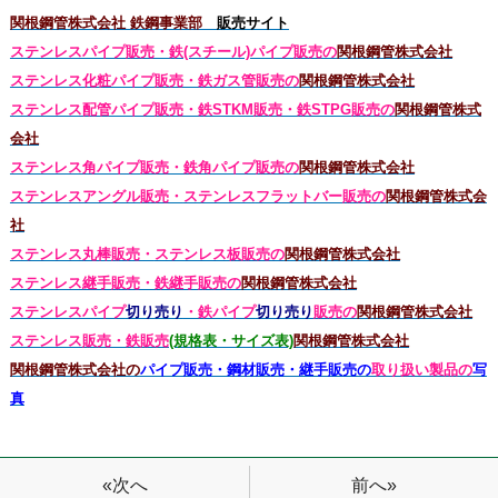
関根鋼管株式会社 鉄鋼事業部
販売サイト
ステンレスパイプ販売・鉄(スチール)パイプ販売の
関根鋼管株式会社
ステンレス化粧パイプ販売・鉄ガス管販売の
関根鋼管株式会社
ステンレス配管パイプ販売・鉄STKM販売・鉄STPG
販売の
関根鋼管株式
会社
ステンレス角パイプ販売・鉄角パイプ販売の
関根鋼管株式会社
ステンレスアングル販売・
ステンレス
フラットバー販売の
関根鋼管株式会
社
ステンレス丸棒販売・
ステンレス板販売の
関根鋼管株式会社
ステンレス継手販売・鉄継手販売の
関根鋼管株式会社
ステンレスパイプ
切り売り
・鉄パイプ
切り売り
販売の
関根鋼管株式会社
ステンレス販売・鉄
販売
(規格表・サイズ表)
関根鋼管株式会社
関根鋼管株式会社の
パイプ販売・鋼材販売・継手販売の
取り扱い製品の
写
真
前へ»
«次へ