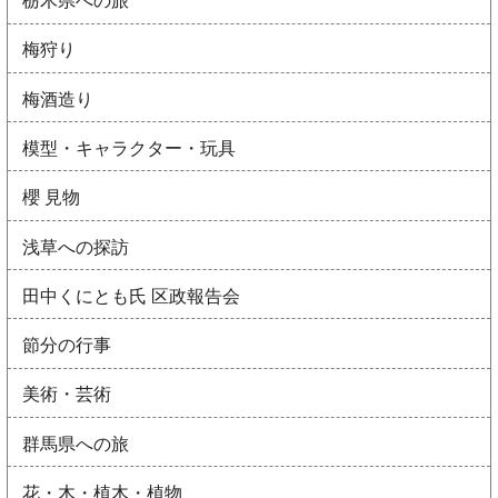
栃木県への旅
梅狩り
梅酒造り
模型・キャラクター・玩具
櫻 見物
浅草への探訪
田中くにとも氏 区政報告会
節分の行事
美術・芸術
群馬県への旅
花・木・植木・植物