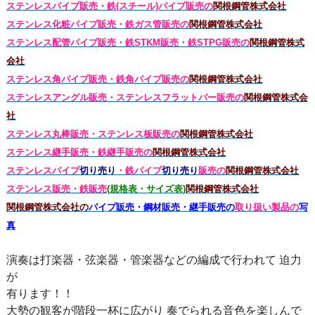
ステンレスパイプ販売・鉄(スチール)パイプ販売の
関根鋼管株式会社
ステンレス化粧パイプ販売・鉄ガス管販売の
関根鋼管株式会社
ステンレス配管パイプ販売・鉄STKM販売・鉄STPG
販売の
関根鋼管株式
会社
ステンレス角パイプ販売・鉄角パイプ販売の
関根鋼管株式会社
ステンレスアングル販売・
ステンレス
フラットバー販売の
関根鋼管株式会
社
ステンレス丸棒販売・
ステンレス板販売の
関根鋼管株式会社
ステンレス継手販売・鉄継手販売の
関根鋼管株式会社
ステンレスパイプ
切り売り
・鉄パイプ
切り売り
販売の
関根鋼管株式会社
ステンレス販売・鉄
販売
(規格表・サイズ表)
関根鋼管株式会社
関根鋼管株式会社の
パイプ販売・鋼材販売・継手販売の
取り扱い製品の
写
真
演奏は打楽器・弦楽器・管楽器などの編成で行われて 迫力
が
有ります！！
大勢の観客が階段一杯に広がり 奏でられる音色を楽しんで