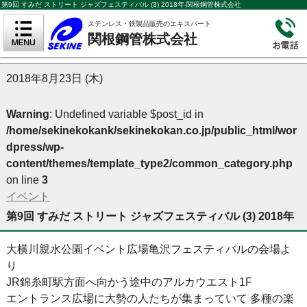
第9回 すみだ ストリート ジャズフェスティバル (3) 2018年-関根鋼管株式会社
ステンレス・鉄製品販売のエキスパート
関根鋼管株式会社
2018年8月23日 (木)
Warning
: Undefined variable $post_id in
/home/sekinekokank/sekinekokan.co.jp/public_html/wor
dpress/wp-
content/themes/template_type2/common_category.php
on line
3
イベント
第9回 すみだ ストリート ジャズフェスティバル (3) 2018年
大横川親水公園イベント広場亀沢フェスティバルの会場よ
り
JR錦糸町駅方面へ向かう途中のアルカウエスト1F
エントランス広場に大勢の人たちが集まっていて 多種の楽