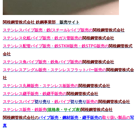
関根鋼管株式会社 鉄鋼事業部
販売サイト
ステンレスパイプ販売・鉄(スチール)パイプ販売の
関根鋼管株式会社
ステンレス化粧パイプ販売・鉄ガス管販売の
関根鋼管株式会社
ステンレス配管パイプ販売・鉄STKM販売・鉄STPG
販売の
関根鋼管株式
会社
ステンレス角パイプ販売・鉄角パイプ販売の
関根鋼管株式会社
ステンレスアングル販売・
ステンレス
フラットバー販売の
関根鋼管株式会
社
ステンレス丸棒販売・
ステンレス板販売の
関根鋼管株式会社
ステンレス継手販売・鉄継手販売の
関根鋼管株式会社
ステンレスパイプ
切り売り
・鉄パイプ
切り売り
販売の
関根鋼管株式会社
ステンレス販売・鉄
販売
(規格表・サイズ表)
関根鋼管株式会社
関根鋼管株式会社の
パイプ販売・鋼材販売・継手販売の
取り扱い製品の
写
真