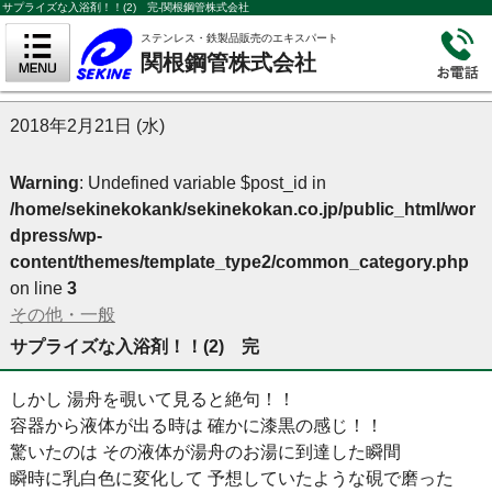
サプライズな入浴剤！！(2) 完-関根鋼管株式会社
ステンレス・鉄製品販売のエキスパート
関根鋼管株式会社
2018年2月21日 (水)
Warning
: Undefined variable $post_id in
/home/sekinekokank/sekinekokan.co.jp/public_html/wor
dpress/wp-
content/themes/template_type2/common_category.php
on line
3
その他・一般
サプライズな入浴剤！！(2) 完
しかし 湯舟を覗いて見ると絶句！！
容器から液体が出る時は 確かに漆黒の感じ！！
驚いたのは その液体が湯舟のお湯に到達した瞬間
瞬時に乳白色に変化して 予想していたような硯で磨った