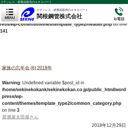
ステンレス・鉄製品販売のエキスパート
Warning
: Undefined variable $cf_description in
ステンレス・鉄製品販売のエキスパート
関根鋼管株式会社
/home/sekinekokank/sekinekokan.co.jp/public_html/wordp
ress/wp-content/themes/template_type2/header.php
on line
141
家族の忘年会 (6) 2018年
Warning
: Undefined variable $post_id in
/home/sekinekokank/sekinekokan.co.jp/public_html/word
press/wp-
content/themes/template_type2/common_category.php
on line
3
居酒屋太田屋さん
2018年12月29日